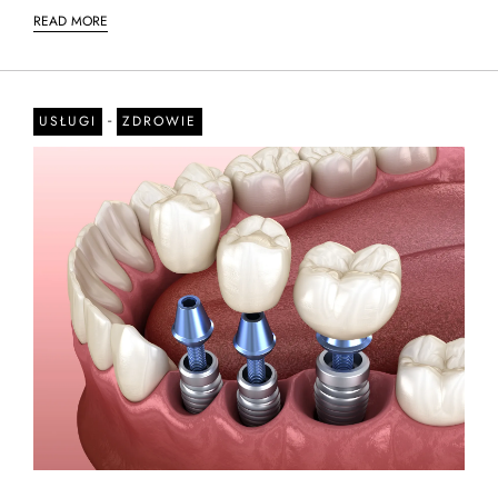
READ MORE
-
USŁUGI
ZDROWIE