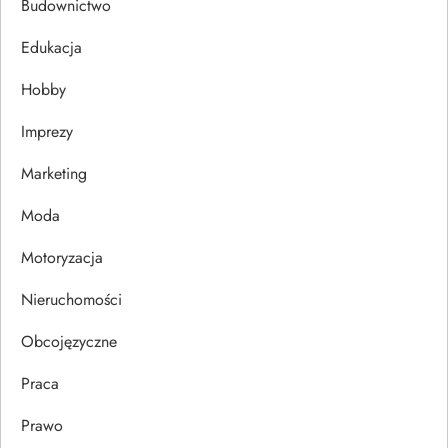
c
Budownictwo
j
Edukacja
Hobby
a
Imprezy
w
Marketing
p
Moda
i
Motoryzacja
s
Nieruchomości
u
Obcojęzyczne
Praca
Prawo