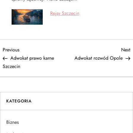
Rejsy Szczecin
N
Previous
N
Previous
Next
Post
P
Adwokat prawo karne
Adwokat rozwód Opole
a
Szczecin
w
i
KATEGORIA
g
a
Biznes