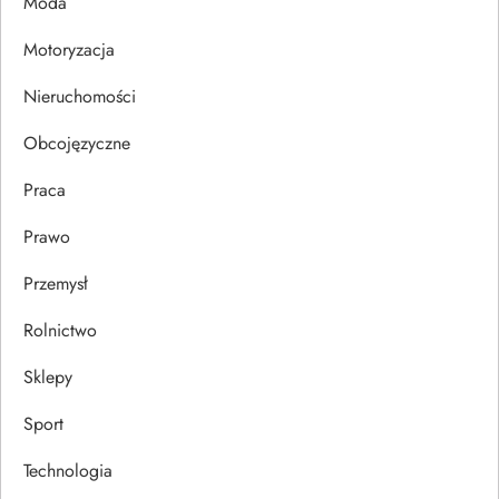
Moda
i
Motoryzacja
s
Nieruchomości
u
Obcojęzyczne
Praca
Prawo
Przemysł
Rolnictwo
Sklepy
Sport
Technologia