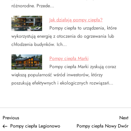
różnorodne. Przede…
Jak działają pompy ciepła?
Pompy ciepła to urządzenia, które
wykorzystują energię z otoczenia do ogrzewania lub
chłodzenia budynków. Ich…
Pompy ciepła Marki
Pompy ciepła Marki zyskują coraz
większą popularność wśród inwestorów, którzy
poszukują efektywnych i ekologicznych rozwiązań…
N
Previous
N
Previous
Next
Post
P
Pompy ciepła Legionowo
Pompy ciepła Nowy Dwór