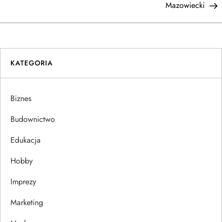
a
Mazowiecki
w
i
KATEGORIA
g
a
Biznes
c
Budownictwo
j
Edukacja
Hobby
a
Imprezy
w
Marketing
p