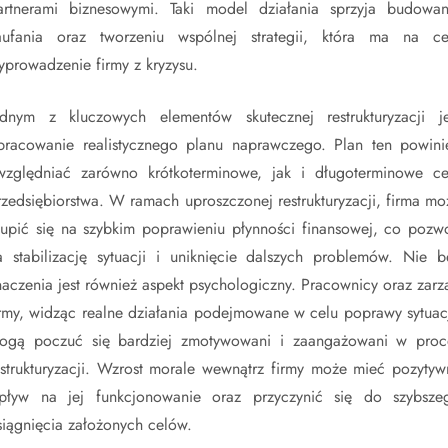
artnerami biznesowymi. Taki model działania sprzyja budowan
aufania oraz tworzeniu wspólnej strategii, która ma na ce
yprowadzenie firmy z kryzysu.
ednym z kluczowych elementów skutecznej restrukturyzacji je
pracowanie realistycznego planu naprawczego. Plan ten powini
względniać zarówno krótkoterminowe, jak i długoterminowe ce
rzedsiębiorstwa. W ramach uproszczonej restrukturyzacji, firma mo
kupić się na szybkim poprawieniu płynności finansowej, co pozwo
a stabilizację sytuacji i uniknięcie dalszych problemów. Nie b
naczenia jest również aspekt psychologiczny. Pracownicy oraz zarz
irmy, widząc realne działania podejmowane w celu poprawy sytuacj
ogą poczuć się bardziej zmotywowani i zaangażowani w proc
estrukturyzacji. Wzrost morale wewnątrz firmy może mieć pozytyw
pływ na jej funkcjonowanie oraz przyczynić się do szybsze
siągnięcia założonych celów.