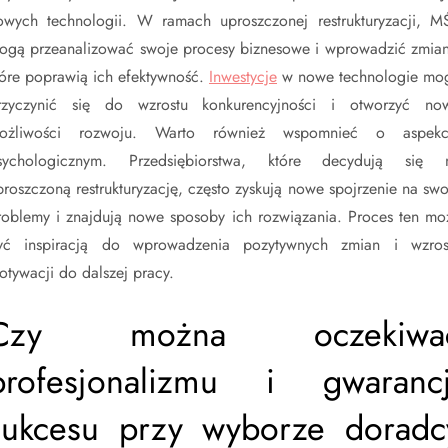
owych technologii. W ramach uproszczonej restrukturyzacji, M
ogą przeanalizować swoje procesy biznesowe i wprowadzić zmian
tóre poprawią ich efektywność.
Inwestycje
w nowe technologie mo
rzyczynić się do wzrostu konkurencyjności i otworzyć no
ożliwości rozwoju. Warto również wspomnieć o aspekc
sychologicznym. Przedsiębiorstwa, które decydują się 
proszczoną restrukturyzację, często zyskują nowe spojrzenie na swo
roblemy i znajdują nowe sposoby ich rozwiązania. Proces ten mo
yć inspiracją do wprowadzenia pozytywnych zmian i wzros
otywacji do dalszej pracy.
Czy można oczekiwa
profesjonalizmu i gwarancj
sukcesu przy wyborze doradc