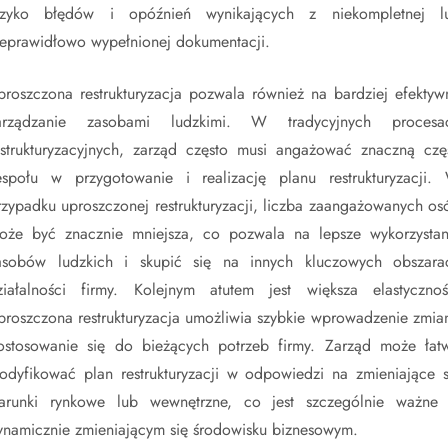
yzyko błędów i opóźnień wynikających z niekompletnej l
ieprawidłowo wypełnionej dokumentacji.
proszczona restrukturyzacja pozwala również na bardziej efektyw
arządzanie zasobami ludzkimi. W tradycyjnych procesa
estrukturyzacyjnych, zarząd często musi angażować znaczną czę
espołu w przygotowanie i realizację planu restrukturyzacji.
rzypadku uproszczonej restrukturyzacji, liczba zaangażowanych os
oże być znacznie mniejsza, co pozwala na lepsze wykorzystan
asobów ludzkich i skupić się na innych kluczowych obszara
ziałalności firmy. Kolejnym atutem jest większa elastycznoś
proszczona restrukturyzacja umożliwia szybkie wprowadzenie zmian
ostosowanie się do bieżących potrzeb firmy. Zarząd może łat
odyfikować plan restrukturyzacji w odpowiedzi na zmieniające s
arunki rynkowe lub wewnętrzne, co jest szczególnie ważne
ynamicznie zmieniającym się środowisku biznesowym.