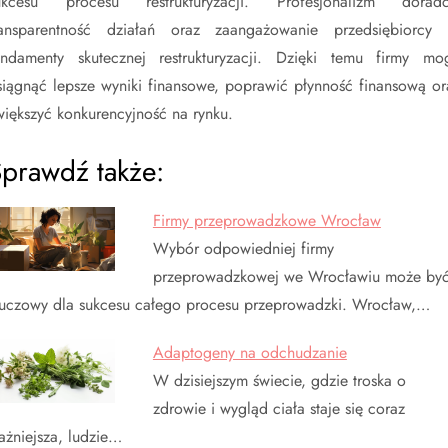
ukcesu procesu restrukturyzacji. Profesjonalizm doradc
ransparentność działań oraz zaangażowanie przedsiębiorcy 
undamenty skutecznej restrukturyzacji. Dzięki temu firmy mo
siągnąć lepsze wyniki finansowe, poprawić płynność finansową or
większyć konkurencyjność na rynku.
prawdź także:
Firmy przeprowadzkowe Wrocław
Wybór odpowiedniej firmy
przeprowadzkowej we Wrocławiu może by
luczowy dla sukcesu całego procesu przeprowadzki. Wrocław,…
Adaptogeny na odchudzanie
W dzisiejszym świecie, gdzie troska o
zdrowie i wygląd ciała staje się coraz
ażniejsza, ludzie…