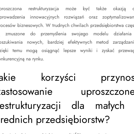
proszczona restrukturyzacja może być także okazją 
prowadzenia innowacyjnych rozwiązań oraz zoptymalizowan
rocesów biznesowych. W trudnych chwilach przedsiębiorstwa częs
ą zmuszone do przemyślenia swojego modelu działania
oszukiwania nowych, bardziej efektywnych metod zarządzani
zięki temu mogą osiągnąć lepsze wyniki i zyskać przewa
onkurencyjną na rynku.
Jakie korzyści przynos
zastosowanie uproszczone
restrukturyzacji dla małych 
średnich przedsiębiorstw?