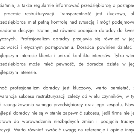
ziałania, a także regularnie informować przedsiębiorcę o postępa
 procesie restrukturyzacji. Transparentność jest kluczowa, a
rzedsiębiorca miał pełną kontrolę nad sytuacją i mógł podejmow
wiadome decyzje. Istotne jest również podejście doradcy do kwest
tycznych. Profesjonalizm doradcy przejawia się również w je
czciwości i etycznym postępowaniu. Doradca powinien działać
ajlepszym interesie klienta i unikać konfliktu interesów. Tylko wte
rzedsiębiorca może mieć pewność, że doradca działa w je
ajlepszym interesie.
hoć profesjonalizm doradcy jest kluczowy, warto pamiętać, 
warancja sukcesu restrukturyzacji zależy od wielu czynników, w t
d zaangażowania samego przedsiębiorcy oraz jego zespołu. Naw
ajlepsi doradcy nie są w stanie zapewnić sukcesu, jeśli firma nie je
otowa do wprowadzenia niezbędnych zmian i podjęcia trudny
ecyzji. Warto również zwrócić uwagę na referencje i opinie inny