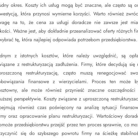
rudny okres. Koszty ich usług mogą być znaczne, ale często są o
nwestycją, która przynosi wymierne korzyści. Warto również zwróc
wagę na to, że cena za usługi doradcze nie zawsze jest mia
akości. Ważne jest, aby dokładnie przeanalizować oferty różnych fi
 wybrać tę, która najlepiej odpowiada potrzebom przedsiębiorstwa.
ednym z istotnych kosztów, które należy uwzględnić, są opła
wiązane z restrukturyzacją zadłużenia. Firmy, które decydują się 
proszczoną restrukturyzację, często muszą renegocjować swo
obowiązania finansowe z wierzycielami. Proces ten może b
osztowny, ale może również przynieść znaczne oszczędności
łuższej perspektywie. Koszty związane z uproszczoną restrukturyzac
bejmują również czas poświęcony na analizę sytuacji finansow
irmy oraz opracowanie planu restrukturyzacji. Wartościowy dorad
omoże przedsiębiorstwu przejść przez ten proces sprawnie, co mo
rzyczynić się do szybszego powrotu firmy na ścieżkę stabilnoś