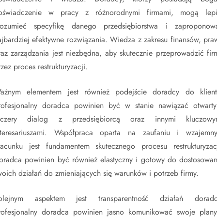
oświadczenie w pracy z różnorodnymi firmami, mogą lepi
rozumieć specyfikę danego przedsiębiorstwa i zaproponow
ajbardziej efektywne rozwiązania. Wiedza z zakresu finansów, pra
raz zarządzania jest niezbędna, aby skutecznie przeprowadzić fir
zez proces restrukturyzacji.
ażnym elementem jest również podejście doradcy do klient
rofesjonalny doradca powinien być w stanie nawiązać otwarty
zczery dialog z przedsiębiorcą oraz innymi kluczowy
nteresariuszami. Współpraca oparta na zaufaniu i wzajemn
zacunku jest fundamentem skutecznego procesu restrukturyzacj
oradca powinien być również elastyczny i gotowy do dostosowan
woich działań do zmieniających się warunków i potrzeb firmy.
olejnym aspektem jest transparentność działań doradc
rofesjonalny doradca powinien jasno komunikować swoje plany