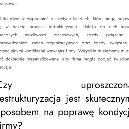
inansowej.
arto również wspomnieć o ukrytych kosztach, które mogą pojaw
ię w trakcie procesu restrukturyzacji. Należą do nich kosz
traconych możliwości biznesowych, koszty związane
prowadzeniem zmian organizacyjnych oraz koszty związane
otencjalnymi konfliktami wewnątrz firmy. Wszystkie te elementy mus
yć dokładnie przeanalizowane, aby firma mogła podjąć świado
ecyzję.
Czy uproszczon
restrukturyzacja jest skuteczny
sposobem na poprawę kondycj
firmy?