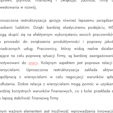
oprawić płynność finansową i zwiększyć zdolność firmy 
nwestowania w rozwój.
proszczona restrukturyzacja sprzyja również lepszemu zarządzan
asobami ludzkimi. Dzięki bardziej elastycznemu podejściu, M
ogą skupić się na efektywnym wykorzystaniu swoich pracownikó
o prowadzi do zwiększenia produktywności i poprawy jakoś
wiadczonych usług. Pracownicy, którzy widzą realne działan
ające na celu poprawę sytuacji firmy, są bardziej zaangażowani
motywowani do
pracy
. Kolejnym aspektem jest poprawa relacji
ierzycielami. Uproszczona restrukturyzacja zakłada aktyw
spółpracę z wierzycielami w celu negocjacji warunków spła
adłużenia. Dobre relacje z wierzycielami mogą pomóc w uzyskan
ardziej korzystnych warunków finansowych, co z kolei przekłada s
a lepszą stabilność finansową firmy.
nnym ważnym elementem jest możliwość wprowadzenia innowacji