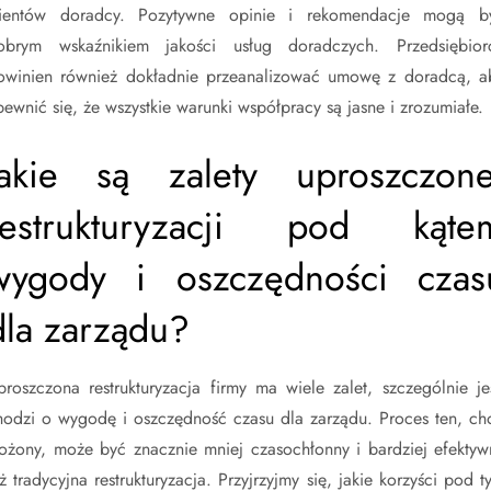
lientów doradcy. Pozytywne opinie i rekomendacje mogą b
obrym wskaźnikiem jakości usług doradczych. Przedsiębior
owinien również dokładnie przeanalizować umowę z doradcą, a
pewnić się, że wszystkie warunki współpracy są jasne i zrozumiałe.
Jakie są zalety uproszczone
restrukturyzacji pod kąte
wygody i oszczędności czas
dla zarządu?
proszczona restrukturyzacja firmy ma wiele zalet, szczególnie jeś
hodzi o wygodę i oszczędność czasu dla zarządu. Proces ten, ch
łożony, może być znacznie mniej czasochłonny i bardziej efektyw
iż tradycyjna restrukturyzacja. Przyjrzyjmy się, jakie korzyści pod t