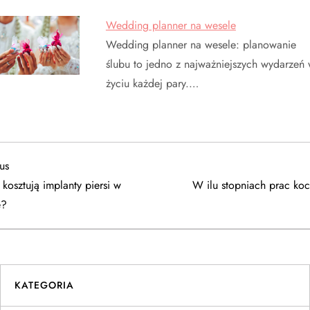
Wedding planner na wesele
Wedding planner na wesele: planowanie
ślubu to jedno z najważniejszych wydarzeń
życiu każdej pary.…
us
us
e kosztują implanty piersi w
W ilu stopniach prac ko
e?
KATEGORIA