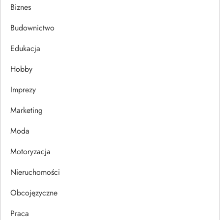
a
Biznes
c
Budownictwo
j
Edukacja
Hobby
a
Imprezy
w
Marketing
p
Moda
i
Motoryzacja
s
Nieruchomości
u
Obcojęzyczne
Praca