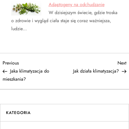
Adaptogeny na odchudzanie
W dzisiejszym świecie, gdzie troska
o zdrowie i wygląd ciała staje się coraz ważniejsza,
ludzie…
N
Previous
N
Previous
Next
Post
P
Jaka klimatyzacja do
Jak działa klimatyzacja?
a
mieszkania?
w
i
KATEGORIA
g