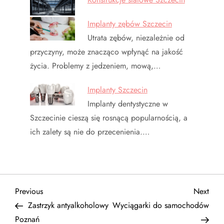
Implanty zębów Szczecin
Utrata zębów, niezależnie od
przyczyny, może znacząco wpłynąć na jakość
życia. Problemy z jedzeniem, mową,…
Implanty Szczecin
Implanty dentystyczne w
Szczecinie cieszą się rosnącą popularnością, a
ich zalety są nie do przecenienia.…
N
Previous
Next
Previous
Next
Post
Post
Zastrzyk antyalkoholowy
Wyciągarki do samochodów
a
Poznań