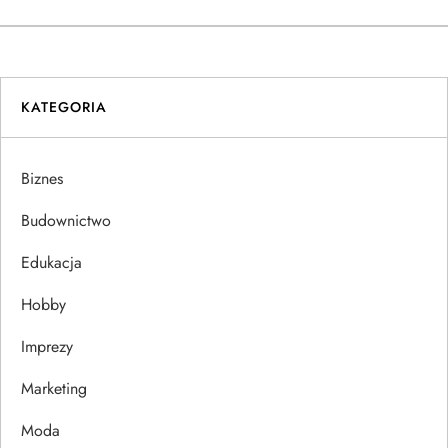
w
i
KATEGORIA
g
a
Biznes
c
Budownictwo
j
Edukacja
Hobby
a
Imprezy
w
Marketing
p
Moda