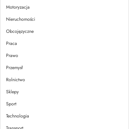
i
Motoryzacja
s
Nieruchomości
u
Obcojęzyczne
Praca
Prawo
Przemysł
Rolnictwo
Sklepy
Sport
Technologia
Transport