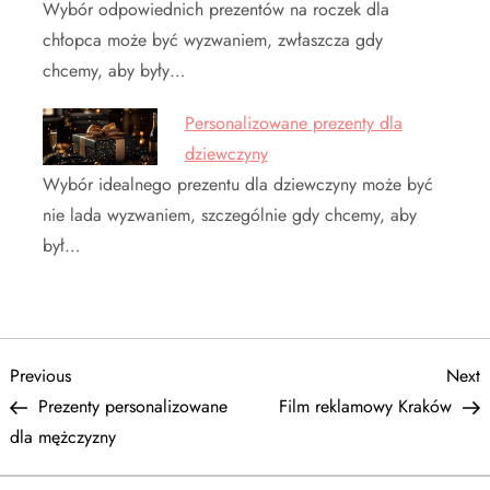
Wybór odpowiednich prezentów na roczek dla
chłopca może być wyzwaniem, zwłaszcza gdy
chcemy, aby były…
Personalizowane prezenty dla
dziewczyny
Wybór idealnego prezentu dla dziewczyny może być
nie lada wyzwaniem, szczególnie gdy chcemy, aby
był…
N
Previous
N
Previous
Next
Post
P
Prezenty personalizowane
Film reklamowy Kraków
a
dla mężczyzny
w