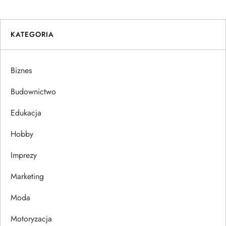
i
KATEGORIA
g
a
Biznes
c
Budownictwo
j
Edukacja
Hobby
a
Imprezy
w
Marketing
p
Moda
i
Motoryzacja