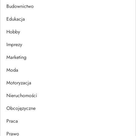
c
Budownictwo
j
Edukacja
Hobby
a
Imprezy
w
Marketing
p
Moda
i
Motoryzacja
s
Nieruchomości
u
Obcojęzyczne
Praca
Prawo