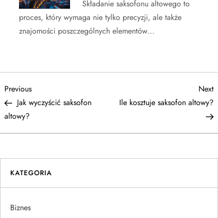
Składanie saksofonu altowego to
proces, który wymaga nie tylko precyzji, ale także
znajomości poszczególnych elementów…
N
Previous
N
Previous
Next
Post
P
Jak wyczyścić saksofon
Ile kosztuje saksofon altowy?
a
altowy?
w
i
KATEGORIA
g
a
Biznes