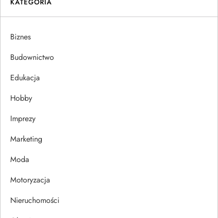
KATEGORIA
g
a
Biznes
c
Budownictwo
j
Edukacja
Hobby
a
Imprezy
w
Marketing
p
Moda
i
Motoryzacja
s
Nieruchomości