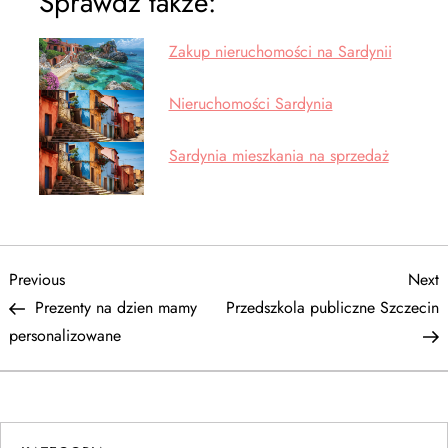
Sprawdź także:
Zakup nieruchomości na Sardynii
Nieruchomości Sardynia
Sardynia mieszkania na sprzedaż
N
Previous
N
Previous
Next
Post
P
Prezenty na dzien mamy
Przedszkola publiczne Szczecin
a
personalizowane
w
i