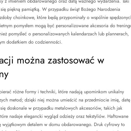
sky z imieniem obdarowanego oraz datą ważnego wydarzenia. Taki
nie się piękną pamiątką. W przypadku świąt Bożego Narodzenia
doby choinkowe, które będą przypominały o wspólnie spędzonyc
świetnym pomysłem mogą być personalizowane akcesoria do trening
ównież pomyśleć o personalizowanych kalendarzach lub plannerach,
nym dodatkiem do codzienności.
izacji można zastosować w
ny
ierać różne formy i techniki, które nadają upominkom unikalny
zych metod; dzięki niej można umieścić na przedmiocie imię, datę
ię doskonale w przypadku metalowych akcesoriów, takich jak
, które nadaje elegancki wygląd odzieży oraz tekstyliów. Haftowane
się wyjątkowym detalem w domu obdarowanego. Druk cyfrowy to