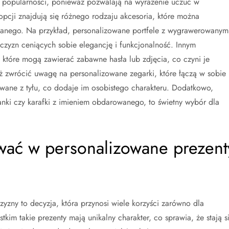
a popularności, ponieważ pozwalają na wyrażenie uczuć w
pcji znajdują się różnego rodzaju akcesoria, które można
anego. Na przykład, personalizowane portfele z wygrawerowanym
czyzn ceniących sobie elegancję i funkcjonalność. Innym
 które mogą zawierać zabawne hasła lub zdjęcia, co czyni je
 zwrócić uwagę na personalizowane zegarki, które łączą w sobie
owane z tyłu, co dodaje im osobistego charakteru. Dodatkowo,
lanki czy karafki z imieniem obdarowanego, to świetny wybór dla
wać w personalizowane prezent
yzny to decyzja, która przynosi wiele korzyści zarówno dla
im takie prezenty mają unikalny charakter, co sprawia, że stają s