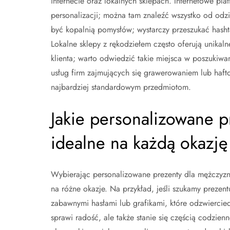
internecie oraz lokalnych sklepach. Internetowe pl
personalizacji; można tam znaleźć wszystko od od
być kopalnią pomysłów; wystarczy przeszukać hashta
Lokalne sklepy z rękodziełem często oferują unika
klienta; warto odwiedzić takie miejsca w poszukiwa
usług firm zajmujących się grawerowaniem lub haft
najbardziej standardowym przedmiotom.
Jakie personalizowane p
idealne na każdą okazję
Wybierając personalizowane prezenty dla mężczyzn
na różne okazje. Na przykład, jeśli szukamy prezen
zabawnymi hasłami lub grafikami, które odzwiercie
sprawi radość, ale także stanie się częścią codzien