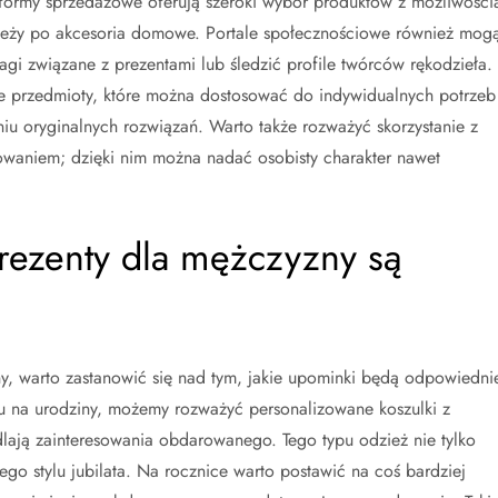
atformy sprzedażowe oferują szeroki wybór produktów z możliwości
zieży po akcesoria domowe. Portale społecznościowe również mog
gi związane z prezentami lub śledzić profile twórców rękodzieła.
lne przedmioty, które można dostosować do indywidualnych potrzeb
niu oryginalnych rozwiązań. Warto także rozważyć skorzystanie z
owaniem; dzięki nim można nadać osobisty charakter nawet
rezenty dla mężczyzny są
y, warto zastanowić się nad tym, jakie upominki będą odpowiedni
tu na urodziny, możemy rozważyć personalizowane koszulki z
dlają zainteresowania obdarowanego. Tego typu odzież nie tylko
nego stylu jubilata. Na rocznice warto postawić na coś bardziej