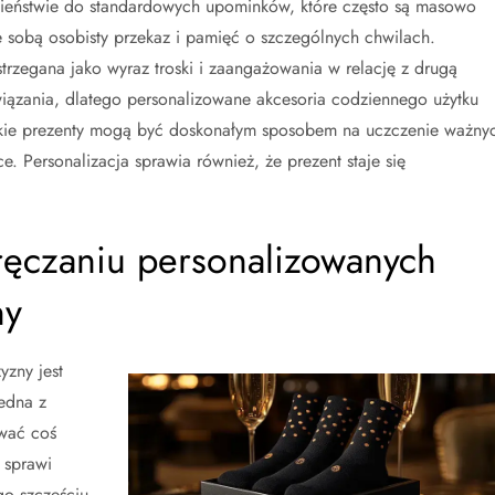
wieństwie do standardowych upominków, które często są masowo
 sobą osobisty przekaz i pamięć o szczególnych chwilach.
trzegana jako wyraz troski i zaangażowania w relację z drugą
iązania, dlatego personalizowane akcesoria codziennego użytku
takie prezenty mogą być doskonałym sposobem na uczczenie ważny
e. Personalizacja sprawia również, że prezent staje się
wręczaniu personalizowanych
ny
zny jest
edna z
ować coś
 sprawi
go szczęściu