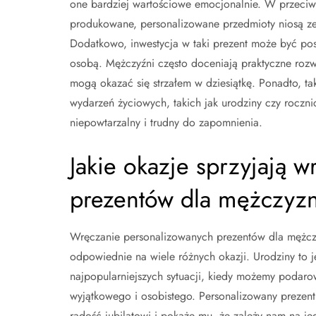
one bardziej wartościowe emocjonalnie. W przeci
produkowane, personalizowane przedmioty niosą ze
Dodatkowo, inwestycja w taki prezent może być pos
osobą. Mężczyźni często doceniają praktyczne rozw
mogą okazać się strzałem w dziesiątkę. Ponadto, 
wydarzeń życiowych, takich jak urodziny czy rocznic
niepowtarzalny i trudny do zapomnienia.
Jakie okazje sprzyjają 
prezentów dla mężczyz
Wręczanie personalizowanych prezentów dla mężczy
odpowiednie na wiele różnych okazji. Urodziny to j
najpopularniejszych sytuacji, kiedy możemy podar
wyjątkowego i osobistego. Personalizowany prezent
radość jubilatowi i pokaże mu, że zależy nam na je