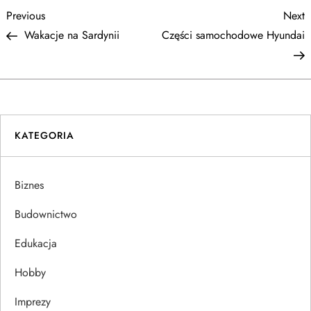
N
Previous
N
Previous
Next
Post
P
Wakacje na Sardynii
Części samochodowe Hyundai
a
w
i
KATEGORIA
g
a
Biznes
c
Budownictwo
j
Edukacja
Hobby
a
Imprezy