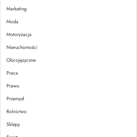
w
Marketing
p
Moda
i
Motoryzacja
s
Nieruchomości
u
Obcojęzyczne
Praca
Prawo
Przemysł
Rolnictwo
Sklepy