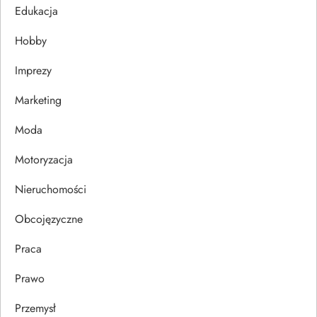
j
Edukacja
Hobby
a
Imprezy
w
Marketing
p
Moda
i
Motoryzacja
s
Nieruchomości
u
Obcojęzyczne
Praca
Prawo
Przemysł