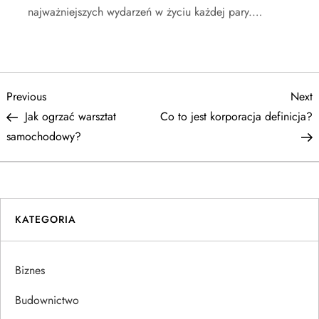
najważniejszych wydarzeń w życiu każdej pary.…
N
Previous
N
Previous
Next
Post
P
Jak ogrzać warsztat
Co to jest korporacja definicja?
a
samochodowy?
w
i
KATEGORIA
g
a
Biznes
c
Budownictwo