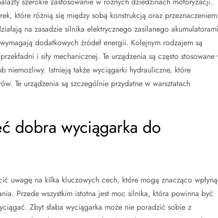
lazły szerokie zastosowanie w różnych dziedzinach motoryzacji.
k, które różnią się między sobą konstrukcją oraz przeznaczeniem
działają na zasadzie silnika elektrycznego zasilanego akumulatorami
 wymagają dodatkowych źródeł energii. Kolejnym rodzajem są
przekładni i siły mechanicznej. Te urządzenia są często stosowane
b niemożliwy. Istnieją także wyciągarki hydrauliczne, które
rów. Te urządzenia są szczególnie przydatne w warsztatach
eć dobra wyciągarka do
ić uwagę na kilka kluczowych cech, które mogą znacząco wpłyną
ia. Przede wszystkim istotna jest moc silnika, która powinna być
ciągać. Zbyt słaba wyciągarka może nie poradzić sobie z