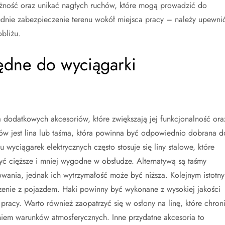
żność oraz unikać nagłych ruchów, które mogą prowadzić do
ednie zabezpieczenie terenu wokół miejsca pracy – należy upewni
bliżu.
będne do wyciągarki
odatkowych akcesoriów, które zwiększają jej funkcjonalność ora
ów jest lina lub taśma, która powinna być odpowiednio dobrana d
wyciągarek elektrycznych często stosuje się liny stalowe, które
yć cięższe i mniej wygodne w obsłudze. Alternatywą są taśmy
rowania, jednak ich wytrzymałość może być niższa. Kolejnym istotn
zenie z pojazdem. Haki powinny być wykonane z wysokiej jakości
racy. Warto również zaopatrzyć się w osłony na linę, które chron
iem warunków atmosferycznych. Inne przydatne akcesoria to