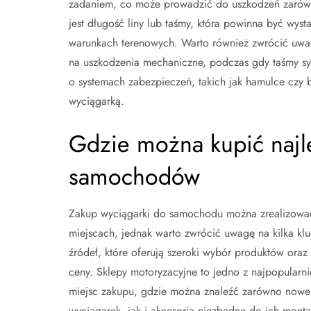
zadaniem, co może prowadzić do uszkodzeń zarówn
jest długość liny lub taśmy, która powinna być wys
warunkach terenowych. Warto również zwrócić uwagę
na uszkodzenia mechaniczne, podczas gdy taśmy syn
o systemach zabezpieczeń, takich jak hamulce czy 
wyciągarką.
Gdzie można kupić najl
samochodów
Zakup wyciągarki do samochodu można zrealizowa
miejscach, jednak warto zwrócić uwagę na kilka kl
źródeł, które oferują szeroki wybór produktów oraz 
ceny. Sklepy motoryzacyjne to jedno z najpopularni
miejsc zakupu, gdzie można znaleźć zarówno now
wyciągarek, jak i akcesoria niezbędne do ich monta