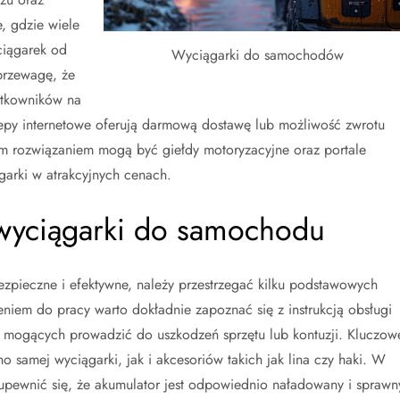
, gdzie wiele
ciągarek od
Wyciągarki do samochodów
przewagę, że
ytkowników na
epy internetowe oferują darmową dostawę lub możliwość zwrotu
m rozwiązaniem mogą być giełdy motoryzacyjne oraz portale
arki w atrakcyjnych cenach.
wyciągarki do samochodu
zpieczne i efektywne, należy przestrzegać kilku podstawowych
eniem do pracy warto dokładnie zapoznać się z instrukcją obsługi
 mogących prowadzić do uszkodzeń sprzętu lub kontuzji. Kluczow
 samej wyciągarki, jak i akcesoriów takich jak lina czy haki. W
 upewnić się, że akumulator jest odpowiednio naładowany i sprawn