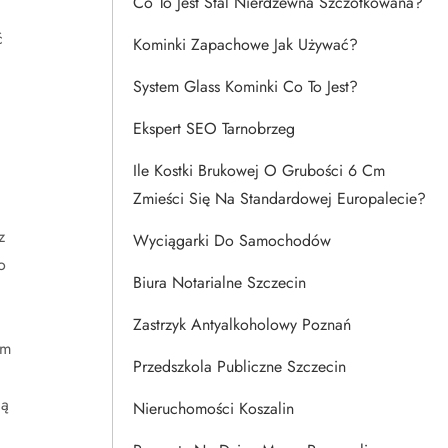
Co To Jest Stal Nierdzewna Szczotkowana?
ć
Kominki Zapachowe Jak Używać?
System Glass Kominki Co To Jest?
Ekspert SEO Tarnobrzeg
Ile Kostki Brukowej O Grubości 6 Cm
Zmieści Się Na Standardowej Europalecie?
z
Wyciągarki Do Samochodów
o
Biura Notarialne Szczecin
Zastrzyk Antyalkoholowy Poznań
ym
Przedszkola Publiczne Szczecin
ią
Nieruchomości Koszalin