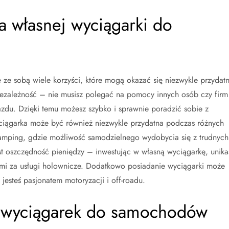
ia własnej wyciągarki do
 ze sobą wiele korzyści, które mogą okazać się niezwykle przydat
iezależność – nie musisz polegać na pomocy innych osób czy firm
azdu. Dzięki temu możesz szybko i sprawnie poradzić sobie z
ągarka może być również niezwykle przydatna podczas różnych
camping, gdzie możliwość samodzielnego wydobycia się z trudnych
jest oszczędność pieniędzy – inwestując w własną wyciągarkę, unika
mi za usługi holownicze. Dodatkowo posiadanie wyciągarki może
jesteś pasjonatem motoryzacji i off-roadu.
ki wyciągarek do samochodów