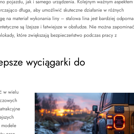
o pojazdu, jak i samego urządzenia. Kolejnym ważnym aspektem
tarczająco długa, aby umożliwić skuteczne działanie w różnych
 na materiał wykonania liny – stalowa lina jest bardziej odporna
tetyczne są lżejsze i łatwiejsze w obsłudze. Nie można zapomina
blokady, które zwiększają bezpieczeństwo podczas pracy z
epsze wyciągarki do
ć w wielu
uczowych
atrakcyjne
ejszych
e modele
żu oraz