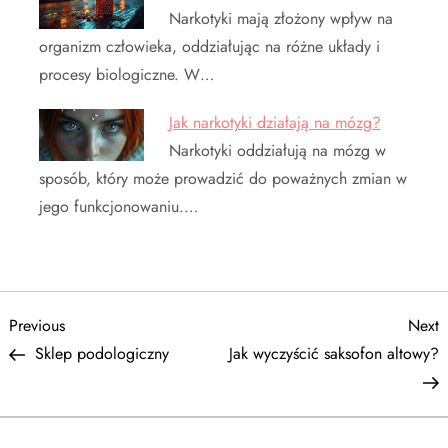
Narkotyki mają złożony wpływ na
organizm człowieka, oddziałując na różne układy i
procesy biologiczne. W…
Jak narkotyki działają na mózg?
Narkotyki oddziałują na mózg w
sposób, który może prowadzić do poważnych zmian w
jego funkcjonowaniu.…
N
Previous
N
Previous
Next
Post
P
Sklep podologiczny
Jak wyczyścić saksofon altowy?
a
w