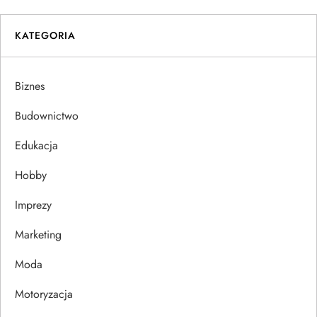
i
KATEGORIA
g
a
Biznes
c
Budownictwo
j
Edukacja
Hobby
a
Imprezy
w
Marketing
p
Moda
i
Motoryzacja