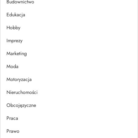
c
Budownictwo
j
Edukacja
Hobby
a
Imprezy
w
Marketing
p
Moda
i
Motoryzacja
s
Nieruchomości
u
Obcojęzyczne
Praca
Prawo