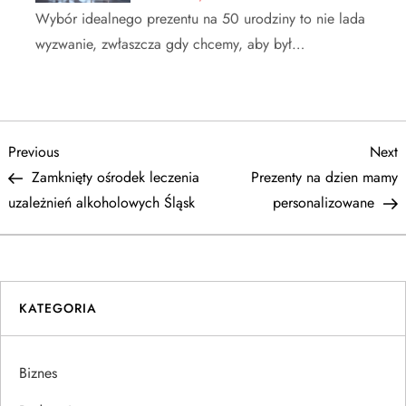
Wybór idealnego prezentu na 50 urodziny to nie lada
wyzwanie, zwłaszcza gdy chcemy, aby był…
N
Previous
N
Previous
Next
Post
P
Zamknięty ośrodek leczenia
Prezenty na dzien mamy
a
uzależnień alkoholowych Śląsk
personalizowane
w
i
KATEGORIA
g
a
Biznes