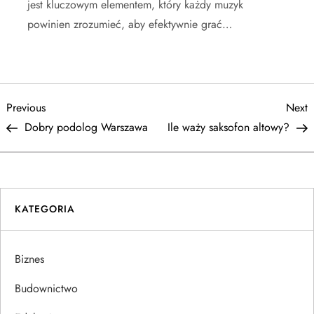
jest kluczowym elementem, który każdy muzyk
powinien zrozumieć, aby efektywnie grać…
N
Previous
N
Previous
Next
Post
P
Dobry podolog Warszawa
Ile waży saksofon altowy?
a
w
i
KATEGORIA
g
Biznes
a
Budownictwo
c