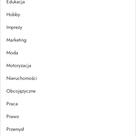
Edukacja
j
Hobby
a
Imprezy
w
Marketing
p
Moda
Motoryzacja
i
Nieruchomości
s
Obcojęzyczne
u
Praca
Prawo
Przemysł