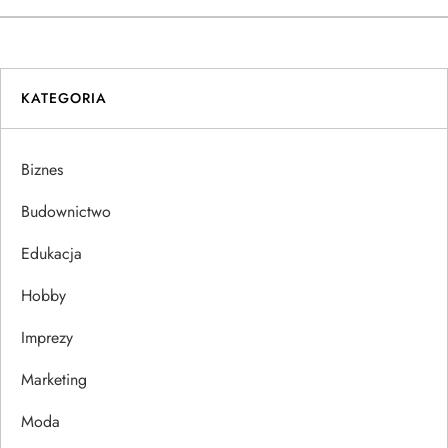
w
i
KATEGORIA
g
a
Biznes
c
Budownictwo
j
Edukacja
Hobby
a
Imprezy
w
Marketing
p
Moda