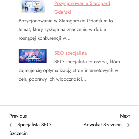
Pozycjonowanie Starogard
Gdański
Pozycjonowanie w Starogardzie Gdańskim to
temat, który zyskuje na znaczeniu w dobie
rosnącej konkurencji w…
SEO specjalista
SEO specjalista to osoba, która
zajmuje się optymalizacją stron internetowych w
celu poprawy ich widoczności…
N
Previous
Next
Previous
Next
Post
Post
Specjalista SEO
Adwokat Szczecin
a
Szczecin