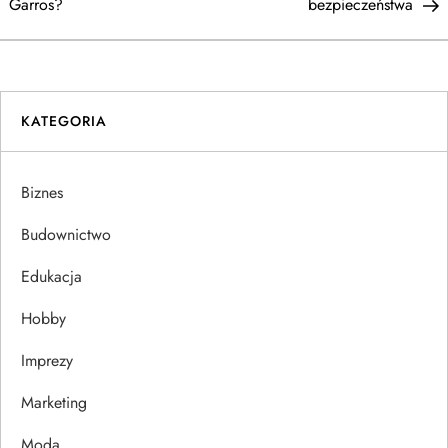
a
Garros?
bezpieczeństwa
w
i
KATEGORIA
g
a
Biznes
c
Budownictwo
j
Edukacja
Hobby
a
Imprezy
w
Marketing
p
Moda