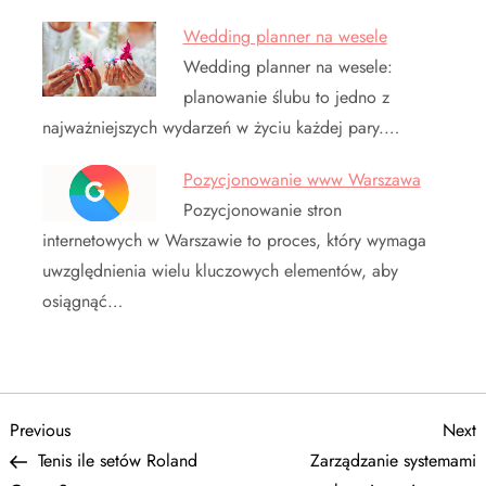
Wedding planner na wesele
Wedding planner na wesele:
planowanie ślubu to jedno z
najważniejszych wydarzeń w życiu każdej pary.…
Pozycjonowanie www Warszawa
Pozycjonowanie stron
internetowych w Warszawie to proces, który wymaga
uwzględnienia wielu kluczowych elementów, aby
osiągnąć…
N
Previous
N
Previous
Next
Post
P
Tenis ile setów Roland
Zarządzanie systemami