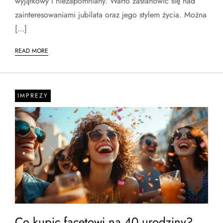
wyjątkowy i niezapomniany. Warto zastanowić się nad
zainteresowaniami jubilata oraz jego stylem życia. Można
[…]
READ MORE
IMPREZY
Co kupic facetowi na 40 urodziny?