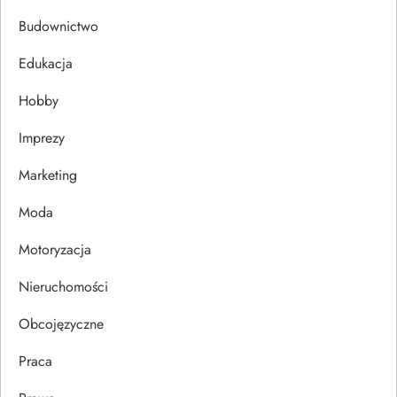
c
Budownictwo
j
Edukacja
Hobby
a
Imprezy
w
Marketing
p
Moda
i
Motoryzacja
s
Nieruchomości
u
Obcojęzyczne
Praca