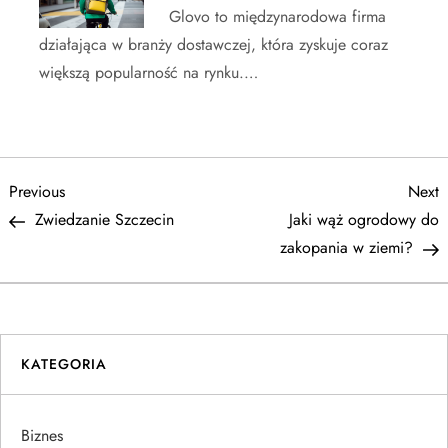
Glovo to międzynarodowa firma
działająca w branży dostawczej, która zyskuje coraz
większą popularność na rynku.…
N
Previous
N
Previous
Next
Post
P
Zwiedzanie Szczecin
Jaki wąż ogrodowy do
a
zakopania w ziemi?
w
i
KATEGORIA
g
a
Biznes