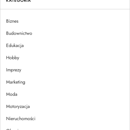
KATEGORIA
g
a
Biznes
c
Budownictwo
j
Edukacja
Hobby
a
Imprezy
w
Marketing
p
Moda
i
Motoryzacja
s
Nieruchomości