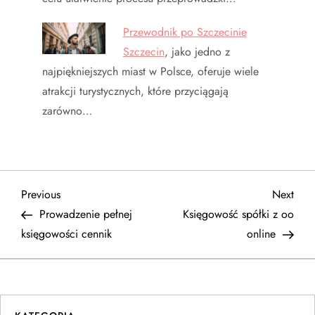
Przewodnik po Szczecinie
Szczecin
, jako jedno z
najpiękniejszych miast w Polsce, oferuje wiele
atrakcji turystycznych, które przyciągają
zarówno…
N
Previous
Next
Previous
Next
Post
Post
Prowadzenie pełnej
Księgowość spółki z oo
a
księgowości cennik
online
w
i