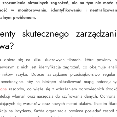
 zrozumienia aktualnych zagrożeń, ale na tym nie może s
ość w monitorowaniu, identyfikowaniu i neutralizowan
realnym problemem.
enty skutecznego zarządzani
twa?
a opiera się na kilku kluczowych filarach, które powinny b
ierwszym z nich jest identyfikacja zagrożeń, co obejmuje anali
nników ryzyka. Dobrze zarządzane przedsiębiorstwo regularn
 penetracyjne, aby na bieżąco aktualizować mapę potencjalny
rona
zasobów, co wiąże się z wdrażaniem odpowiednich środk
 detekcji włamań oraz narzędzia do szyfrowania danych. Ochrona 
iających się warunków oraz nowych metod ataków. Trzecim filar
akcja na incydenty. Każda organizacja powinna posiadać zespół 