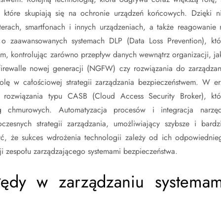
 które skupiają się na ochronie urządzeń końcowych. Dzięki n
erach, smartfonach i innych urządzeniach, a także reagowanie 
 o zaawansowanych systemach DLP (Data Loss Prevention), któ
, kontrolując zarówno przepływ danych wewnątrz organizacji, jak
k firewalle nowej generacji (NGFW) czy rozwiązania do zarządzan
rolę w całościowej strategii zarządzania bezpieczeństwem. W er
e rozwiązania typu CASB (Cloud Access Security Broker), któ
ug chmurowych. Automatyzacja procesów i integracja narzęd
zesnych strategii zarządzania, umożliwiający szybsze i bardzi
yć, że sukces wdrożenia technologii zależy od ich odpowiednie
ji zespołu zarządzającego systemami bezpieczeństwa.
błędy w zarządzaniu systemam