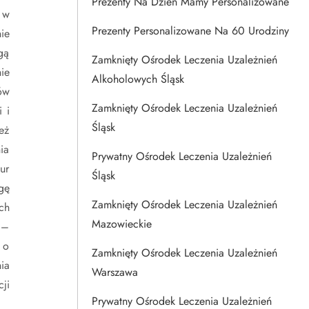
Prezenty Na Dzien Mamy Personalizowane
 w
Prezenty Personalizowane Na 60 Urodziny
ie
gą
Zamknięty Ośrodek Leczenia Uzależnień
ie
Alkoholowych Śląsk
ów
Zamknięty Ośrodek Leczenia Uzależnień
 i
Śląsk
eż
ia
Prywatny Ośrodek Leczenia Uzależnień
ur
Śląsk
gę
Zamknięty Ośrodek Leczenia Uzależnień
ch
Mazowieckie
 –
 o
Zamknięty Ośrodek Leczenia Uzależnień
ia
Warszawa
ji
Prywatny Ośrodek Leczenia Uzależnień