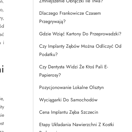
Zmniejszenie Obrączki Ile Trwa?
ń.
o,
Dlaczego Frankowicze Czasem
y,
Przegrywają?
ód
Gdzie Wziąć Kartony Do Przeprowadzki?
ać
 i
Czy Implanty Zębów Można Odliczyć Od
Podatku?
i
Czy Dentysta Widzi Że Ktoś Pali E-
Papierosy?
Pozycjonowanie Lokalne Olsztyn
e,
Wyciągarki Do Samochodów
ty
Cena Implantu Zęba Szczecin
ie
st
Etapy Układania Nawierzchni Z Kostki
są