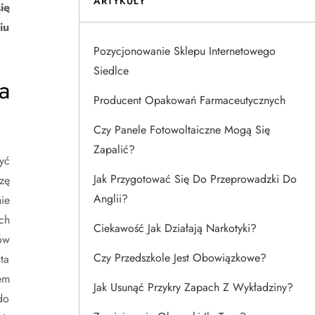
ARTYKUŁY
ię
iu
Pozycjonowanie Sklepu Internetowego
Siedlce
a
Producent Opakowań Farmaceutycznych
Czy Panele Fotowoltaiczne Mogą Się
Zapalić?
yć
Jak Przygotować Się Do Przeprowadzki Do
zę
Anglii?
ie
ch
Ciekawość Jak Działają Narkotyki?
ów
Czy Przedszkole Jest Obowiązkowe?
ta
em
Jak Usunąć Przykry Zapach Z Wykładziny?
do