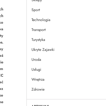
ch
Sport
ch
Technologia
ko
wa
Transport
ty
Turystyka
e.
by
Ukryte Zajawki
eż
Uroda
ie
ym
Usługi
EC
Wnętrza
ać
az
Zdrowie
ze
ne