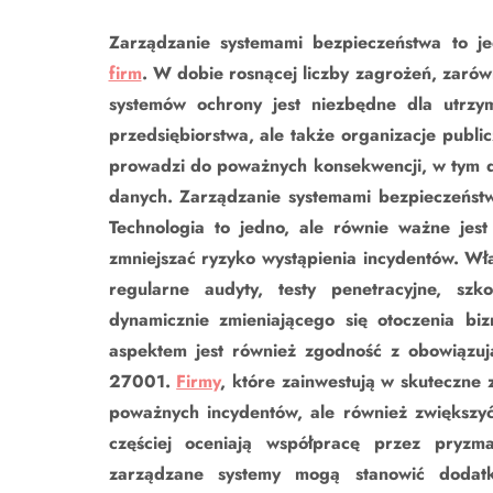
Zarządzanie systemami bezpieczeństwa to je
firm
. W dobie rosnącej liczby zagrożeń, zarów
systemów ochrony jest niezbędne dla utrzyma
przedsiębiorstwa, ale także organizacje publ
prowadzi do poważnych konsekwencji, w tym do
danych. Zarządzanie systemami bezpieczeństw
Technologia to jedno, ale równie ważne jes
zmniejszać ryzyko wystąpienia incydentów. W
regularne audyty, testy penetracyjne, sz
dynamicznie zmieniającego się otoczenia 
aspektem jest również zgodność z obowiązu
27001.
Firmy
, które zainwestują w skuteczne
poważnych incydentów, ale również zwiększyć
częściej oceniają współpracę przez pryzm
zarządzane systemy mogą stanowić dodat