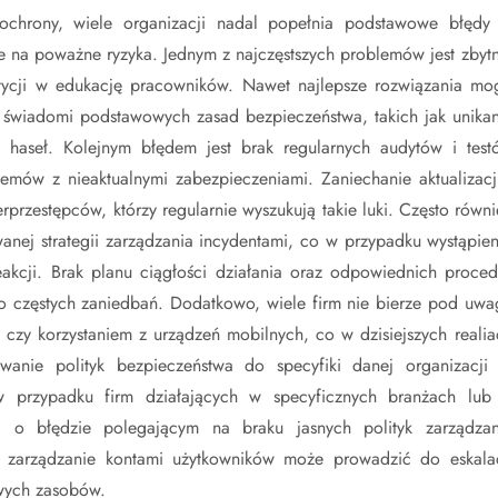
ochrony, wiele organizacji nadal popełnia podstawowe błędy
e na poważne ryzyka. Jednym z najczęstszych problemów jest zbytn
stycji w edukację pracowników. Nawet najlepsze rozwiązania mo
ą świadomi podstawowych zasad bezpieczeństwa, takich jak unikan
a haseł. Kolejnym błędem jest brak regularnych audytów i test
emów z nieaktualnymi zabezpieczeniami. Zaniechanie aktualizacji
erprzestępców, którzy regularnie wyszukują takie luki. Często równi
wanej strategii zarządzania incydentami, co w przypadku wystąpien
akcji. Brak planu ciągłości działania oraz odpowiednich proced
o częstych zaniedbań. Dodatkowo, wiele firm nie bierze pod uwa
czy korzystaniem z urządzeń mobilnych, co w dzisiejszych realia
wanie polityk bezpieczeństwa do specyfiki danej organizacji
w przypadku firm działających w specyficznych branżach lub
ć o błędzie polegającym na braku jasnych polityk zarządzan
 zarządzanie kontami użytkowników może prowadzić do eskalac
wych zasobów.