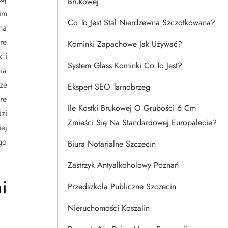
Brukowej
im
Co To Jest Stal Nierdzewna Szczotkowana?
na
re
Kominki Zapachowe Jak Używać?
 i
System Glass Kominki Co To Jest?
ia
ze
Ekspert SEO Tarnobrzeg
re
Ile Kostki Brukowej O Grubości 6 Cm
zi
Zmieści Się Na Standardowej Europalecie?
ej
go
Biura Notarialne Szczecin
Zastrzyk Antyalkoholowy Poznań
i
Przedszkola Publiczne Szczecin
Nieruchomości Koszalin