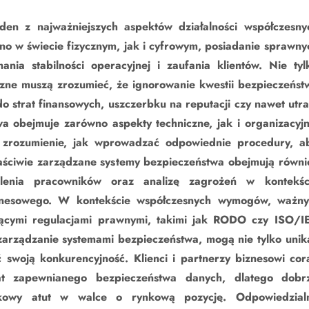
den z najważniejszych aspektów działalności współczesny
no w świecie fizycznym, jak i cyfrowym, posiadanie sprawny
nia stabilności operacyjnej i zaufania klientów. Nie tyl
iczne muszą zrozumieć, że ignorowanie kwestii bezpieczeńst
 strat finansowych, uszczerbku na reputacji czy nawet utra
a obejmuje zarówno aspekty techniczne, jak i organizacyjn
t zrozumienie, jak wprowadzać odpowiednie procedury, a
łaściwie zarządzane systemy bezpieczeństwa obejmują równi
kolenia pracowników oraz analizę zagrożeń w kontekśc
biznesowego. W kontekście współczesnych wymogów, ważn
jącymi regulacjami prawnymi, takimi jak RODO czy ISO/I
 zarządzanie systemami bezpieczeństwa, mogą nie tylko unik
 swoją konkurencyjność. Klienci i partnerzy biznesowi cor
at zapewnianego bezpieczeństwa danych, dlatego dobr
kowy atut w walce o rynkową pozycję. Odpowiedzial