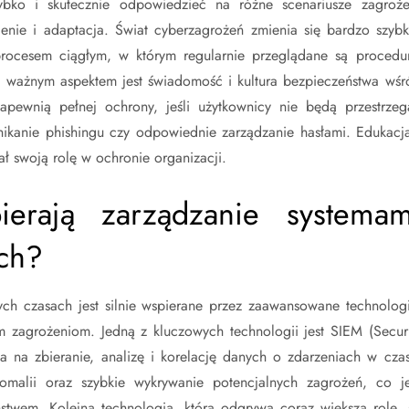
zybko i skutecznie odpowiedzieć na różne scenariusze zagroże
enie i adaptacja. Świat cyberzagrożeń zmienia się bardzo szybk
rocesem ciągłym, w którym regularnie przeglądane są procedur
ej ważnym aspektem jest świadomość i kultura bezpieczeństwa wśr
apewnią pełnej ochrony, jeśli użytkownicy nie będą przestrzeg
ikanie phishingu czy odpowiednie zarządzanie hasłami. Edukacja
ł swoją rolę w ochronie organizacji.
ierają zarządzanie systemam
ch?
ych czasach jest silnie wspierane przez zaawansowane technologi
ym zagrożeniom. Jedną z kluczowych technologii jest SIEM (Securi
 na zbieranie, analizę i korelację danych o zdarzeniach w czas
malii oraz szybkie wykrywanie potencjalnych zagrożeń, co je
stwem. Kolejną technologią, która odgrywa coraz większą rolę, 