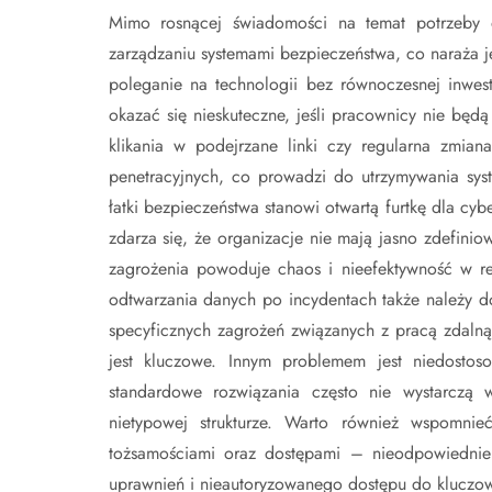
Mimo rosnącej świadomości na temat potrzeby 
zarządzaniu systemami bezpieczeństwa, co naraża j
poleganie na technologii bez równoczesnej inwe
okazać się nieskuteczne, jeśli pracownicy nie będ
klikania w podejrzane linki czy regularna zmian
penetracyjnych, co prowadzi do utrzymywania syst
łatki bezpieczeństwa stanowi otwartą furtkę dla cyb
zdarza się, że organizacje nie mają jasno zdefinio
zagrożenia powoduje chaos i nieefektywność w re
odtwarzania danych po incydentach także należy d
specyficznych zagrożeń związanych z pracą zdalną 
jest kluczowe. Innym problemem jest niedostoso
standardowe rozwiązania często nie wystarczą 
nietypowej strukturze. Warto również wspomnie
tożsamościami oraz dostępami – nieodpowiednie
uprawnień i nieautoryzowanego dostępu do kluczo