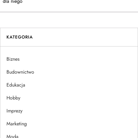
a
dla niego
w
i
KATEGORIA
g
a
Biznes
c
Budownictwo
j
Edukacja
Hobby
a
Imprezy
w
Marketing
p
Moda