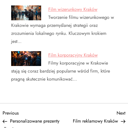
Film wizerunkowy Kraków
Tworzenie filmu wizerunkowego w
Krakowie wymaga przemyślanej strategii oraz
zrozumienia lokalnego rynku. Kluczowym krokiem
jest…
Film korporacyjny Kraków
Filmy korporacyjne w Krakowie
stają się coraz bardziej popularne wśród firm, które
pragną skutecznie komunikować…
N
Previous
N
Previous
Next
Post
P
Personalizowane prezenty
Film reklamowy Kraków