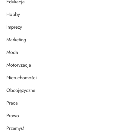
j
Edukacja
Hobby
a
Imprezy
w
Marketing
p
Moda
i
Motoryzacja
s
Nieruchomości
u
Obcojęzyczne
Praca
Prawo
Przemysł