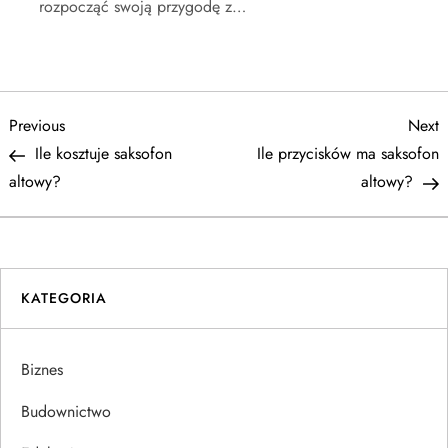
rozpocząć swoją przygodę z…
N
Previous
N
Previous
Next
Post
P
Ile kosztuje saksofon
Ile przycisków ma saksofon
a
altowy?
altowy?
w
i
KATEGORIA
g
a
Biznes
c
Budownictwo