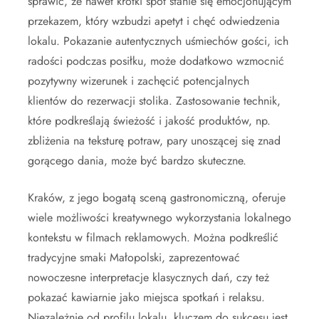
sprawić, że nawet krótki spot stanie się emocjonującym
przekazem, który wzbudzi apetyt i chęć odwiedzenia
lokalu. Pokazanie autentycznych uśmiechów gości, ich
radości podczas posiłku, może dodatkowo wzmocnić
pozytywny wizerunek i zachęcić potencjalnych
klientów do rezerwacji stolika. Zastosowanie technik,
które podkreślają świeżość i jakość produktów, np.
zbliżenia na teksturę potraw, pary unoszącej się znad
gorącego dania, może być bardzo skuteczne.
Kraków, z jego bogatą sceną gastronomiczną, oferuje
wiele możliwości kreatywnego wykorzystania lokalnego
kontekstu w filmach reklamowych. Można podkreślić
tradycyjne smaki Małopolski, zaprezentować
nowoczesne interpretacje klasycznych dań, czy też
pokazać kawiarnie jako miejsca spotkań i relaksu.
Niezależnie od profilu lokalu, kluczem do sukcesu jest