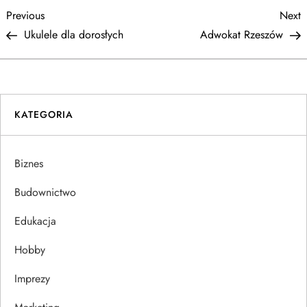
N
Previous
N
Previous
Next
Post
P
Ukulele dla dorosłych
Adwokat Rzeszów
a
w
i
KATEGORIA
g
Biznes
a
Budownictwo
c
Edukacja
j
Hobby
a
Imprezy