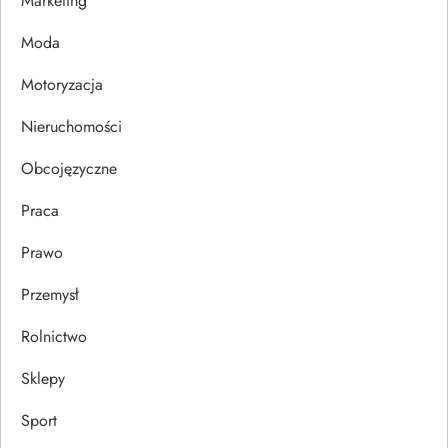
w
Marketing
p
Moda
Motoryzacja
i
Nieruchomości
s
Obcojęzyczne
u
Praca
Prawo
Przemysł
Rolnictwo
Sklepy
Sport