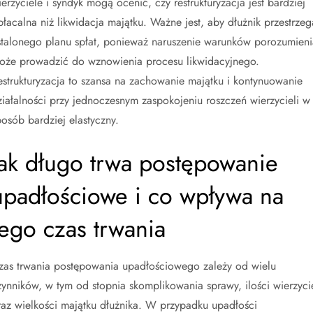
ierzyciele i syndyk mogą ocenić, czy restrukturyzacja jest bardziej
płacalna niż likwidacja majątku. Ważne jest, aby dłużnik przestrzeg
stalonego planu spłat, ponieważ naruszenie warunków porozumieni
oże prowadzić do wznowienia procesu likwidacyjnego.
estrukturyzacja to szansa na zachowanie majątku i kontynuowanie
ziałalności przy jednoczesnym zaspokojeniu roszczeń wierzycieli w
posób bardziej elastyczny.
Jak długo trwa postępowanie
upadłościowe i co wpływa na
jego czas trwania
zas trwania postępowania upadłościowego zależy od wielu
zynników, w tym od stopnia skomplikowania sprawy, ilości wierzycie
raz wielkości majątku dłużnika. W przypadku upadłości