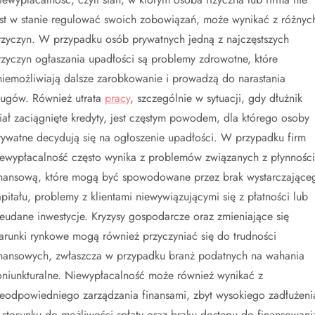
est w stanie regulować swoich zobowiązań, może wynikać z różnyc
rzyczyn. W przypadku osób prywatnych jedną z najczęstszych
rzyczyn ogłaszania upadłości są problemy zdrowotne, które
niemożliwiają dalsze zarobkowanie i prowadzą do narastania
ługów. Również utrata
pracy
, szczególnie w sytuacji, gdy dłużnik
iał zaciągnięte kredyty, jest częstym powodem, dla którego osoby
rywatne decydują się na ogłoszenie upadłości. W przypadku firm
iewypłacalność często wynika z problemów związanych z płynnośc
inansową, które mogą być spowodowane przez brak wystarczające
apitału, problemy z klientami niewywiązującymi się z płatności lub
ieudane inwestycje. Kryzysy gospodarcze oraz zmieniające się
arunki rynkowe mogą również przyczyniać się do trudności
inansowych, zwłaszcza w przypadku branż podatnych na wahania
oniunkturalne. Niewypłacalność może również wynikać z
ieodpowiedniego zarządzania finansami, zbyt wysokiego zadłużeni
 stosunku do możliwości spłaty oraz braku dostępu do finansowani