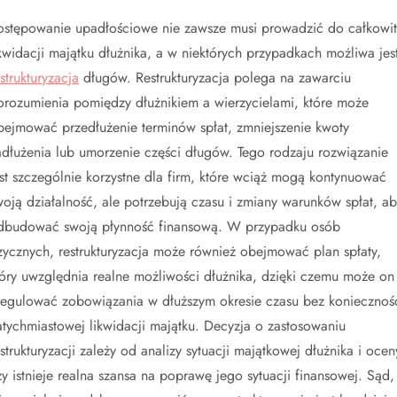
ostępowanie upadłościowe nie zawsze musi prowadzić do całkowit
ikwidacji majątku dłużnika, a w niektórych przypadkach możliwa jes
strukturyzacja
długów. Restrukturyzacja polega na zawarciu
orozumienia pomiędzy dłużnikiem a wierzycielami, które może
bejmować przedłużenie terminów spłat, zmniejszenie kwoty
adłużenia lub umorzenie części długów. Tego rodzaju rozwiązanie
est szczególnie korzystne dla firm, które wciąż mogą kontynuować
woją działalność, ale potrzebują czasu i zmiany warunków spłat, a
dbudować swoją płynność finansową. W przypadku osób
izycznych, restrukturyzacja może również obejmować plan spłaty,
tóry uwzględnia realne możliwości dłużnika, dzięki czemu może on
regulować zobowiązania w dłuższym okresie czasu bez koniecznoś
atychmiastowej likwidacji majątku. Decyzja o zastosowaniu
estrukturyzacji zależy od analizy sytuacji majątkowej dłużnika i ocen
zy istnieje realna szansa na poprawę jego sytuacji finansowej. Sąd,