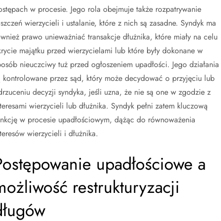
ostępach w procesie. Jego rola obejmuje także rozpatrywanie
oszczeń wierzycieli i ustalanie, które z nich są zasadne. Syndyk ma
ównież prawo unieważniać transakcje dłużnika, które miały na celu
krycie majątku przed wierzycielami lub które były dokonane w
posób nieuczciwy tuż przed ogłoszeniem upadłości. Jego działania
ą kontrolowane przez sąd, który może decydować o przyjęciu lub
drzuceniu decyzji syndyka, jeśli uzna, że nie są one w zgodzie z
nteresami wierzycieli lub dłużnika. Syndyk pełni zatem kluczową
unkcję w procesie upadłościowym, dążąc do równoważenia
teresów wierzycieli i dłużnika.
Postępowanie upadłościowe a
możliwość restrukturyzacji
długów