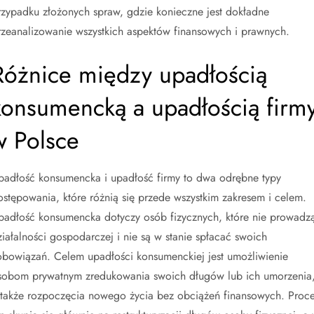
rzypadku złożonych spraw, gdzie konieczne jest dokładne
rzeanalizowanie wszystkich aspektów finansowych i prawnych.
Różnice między upadłością
konsumencką a upadłością firm
w Polsce
padłość konsumencka i upadłość firmy to dwa odrębne typy
ostępowania, które różnią się przede wszystkim zakresem i celem.
padłość konsumencka dotyczy osób fizycznych, które nie prowadz
ziałalności gospodarczej i nie są w stanie spłacać swoich
obowiązań. Celem upadłości konsumenckiej jest umożliwienie
sobom prywatnym zredukowania swoich długów lub ich umorzenia
 także rozpoczęcia nowego życia bez obciążeń finansowych. Proc