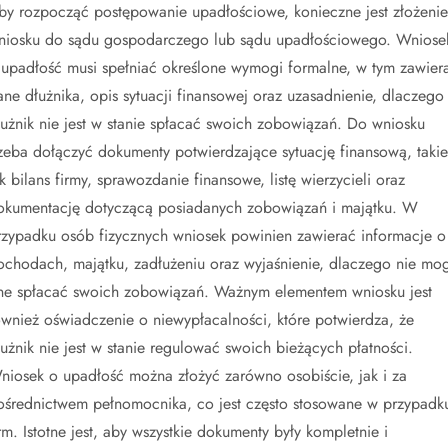
by rozpocząć postępowanie upadłościowe, konieczne jest złożenie
niosku do sądu gospodarczego lub sądu upadłościowego. Wniose
 upadłość musi spełniać określone wymogi formalne, w tym zawier
ane dłużnika, opis sytuacji finansowej oraz uzasadnienie, dlaczego
łużnik nie jest w stanie spłacać swoich zobowiązań. Do wniosku
rzeba dołączyć dokumenty potwierdzające sytuację finansową, takie
ak bilans firmy, sprawozdanie finansowe, listę wierzycieli oraz
okumentację dotyczącą posiadanych zobowiązań i majątku. W
rzypadku osób fizycznych wniosek powinien zawierać informacje o
ochodach, majątku, zadłużeniu oraz wyjaśnienie, dlaczego nie mo
ne spłacać swoich zobowiązań. Ważnym elementem wniosku jest
ównież oświadczenie o niewypłacalności, które potwierdza, że
łużnik nie jest w stanie regulować swoich bieżących płatności.
niosek o upadłość można złożyć zarówno osobiście, jak i za
ośrednictwem pełnomocnika, co jest często stosowane w przypadk
irm. Istotne jest, aby wszystkie dokumenty były kompletnie i