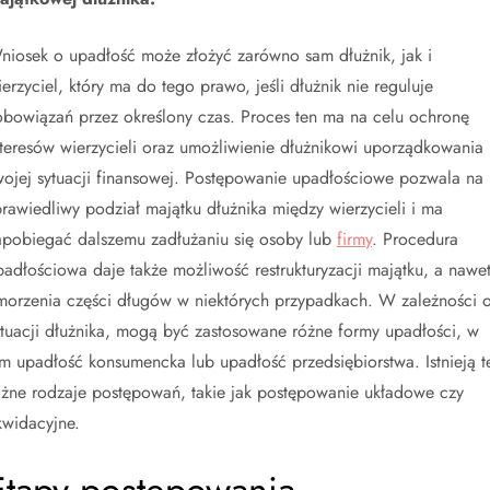
niosek o upadłość może złożyć zarówno sam dłużnik, jak i
ierzyciel, który ma do tego prawo, jeśli dłużnik nie reguluje
obowiązań przez określony czas. Proces ten ma na celu ochronę
nteresów wierzycieli oraz umożliwienie dłużnikowi uporządkowania
wojej sytuacji finansowej. Postępowanie upadłościowe pozwala na
prawiedliwy podział majątku dłużnika między wierzycieli i ma
apobiegać dalszemu zadłużaniu się osoby lub
firmy
. Procedura
padłościowa daje także możliwość restrukturyzacji majątku, a nawe
morzenia części długów w niektórych przypadkach. W zależności 
ytuacji dłużnika, mogą być zastosowane różne formy upadłości, w
ym upadłość konsumencka lub upadłość przedsiębiorstwa. Istnieją t
óżne rodzaje postępowań, takie jak postępowanie układowe czy
ikwidacyjne.