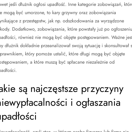
awet jeśli dłużnik ogłosi upadłość. Inne kategorie zobowiązań, któr
ie mogą być umorzone, to kary grzywny oraz zobowiązania
ynikające z przestępstw, jak np. odszkodowania za wyrządzone
zkody. Dodatkowo, zobowiązania, które powstały już po ogłoszeni
padłości, również nie mogą być objęte postępowaniem. Ważne jest
by dłużnik dokładnie przeanalizował swoją sytuację i skonsultował s
 prawnikiem, który pomoże ustalić, które długi mogą być objęte
ostępowaniem, a które muszą być spłacane niezależnie od
padłości.
Jakie są najczęstsze przyczyny
niewypłacalności i ogłaszania
upadłości
iewypłacalność, czyli stan, w którym osoba fizyczna lub firma nie