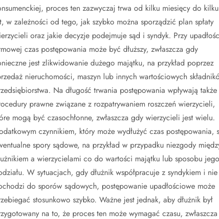
onsumenckiej, proces ten zazwyczaj trwa od kilku miesięcy do kilku
at, w zależności od tego, jak szybko można sporządzić plan spłaty
ierzycieli oraz jakie decyzje podejmuje sąd i syndyk. Przy upadłośc
irmowej czas postępowania może być dłuższy, zwłaszcza gdy
onieczne jest zlikwidowanie dużego majątku, na przykład poprzez
przedaż nieruchomości, maszyn lub innych wartościowych składnik
rzedsiębiorstwa. Na długość trwania postępowania wpływają także
rocedury prawne związane z rozpatrywaniem roszczeń wierzycieli,
tóre mogą być czasochłonne, zwłaszcza gdy wierzycieli jest wielu.
odatkowym czynnikiem, który może wydłużyć czas postępowania, 
wentualne spory sądowe, na przykład w przypadku niezgody międz
łużnikiem a wierzycielami co do wartości majątku lub sposobu jeg
odziału. W sytuacjach, gdy dłużnik współpracuje z syndykiem i nie
ochodzi do sporów sądowych, postępowanie upadłościowe może
rzebiegać stosunkowo szybko. Ważne jest jednak, aby dłużnik był
rzygotowany na to, że proces ten może wymagać czasu, zwłaszcza