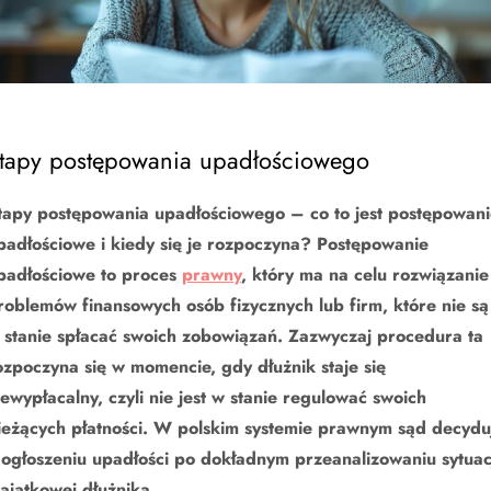
tapy postępowania upadłościowego
tapy postępowania upadłościowego – co to jest postępowan
padłościowe i kiedy się je rozpoczyna? Postępowanie
padłościowe to proces
prawny
, który ma na celu rozwiązanie
roblemów finansowych osób fizycznych lub firm, które nie są
 stanie spłacać swoich zobowiązań. Zazwyczaj procedura ta
ozpoczyna się w momencie, gdy dłużnik staje się
iewypłacalny, czyli nie jest w stanie regulować swoich
ieżących płatności. W polskim systemie prawnym sąd decydu
 ogłoszeniu upadłości po dokładnym przeanalizowaniu sytuac
ajątkowej dłużnika.