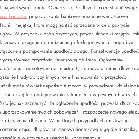
ak największym stopniu. Oznacza to, że dłużnik może stracić swoje
ieruchomości
, pojazdy, konta bankowe oraz inne wartościowe
kładniki majątku, które mogą zostać sprzedane w celu pokrycia
ługów. W przypadku osób fizycznych, pewne składniki majątku, tak
ak rzeczy niezbędne do codziennego funkcjonowania, mogą być
yłączone z postępowania upadłościowego. Konsekwencje upadłoś
otyczą również przyszłości finansowej dłużnika. Ogłoszenie
padłości jest odnotowane w rejestrach, co może utrudnić dłużniko
zyskanie kredytów czy innych form finansowania w przyszłości.
łużnik może również napotkać trudności w prowadzeniu działalnoś
ospodarczej lub podejmowaniu zatrudnienia w pewnych branżach.
arto jednak zaznaczyć, że ogłoszenie upadłości pozwala dłużniko
a uporządkowanie swoich zobowiązań i rozpoczęcie nowego etap
ez obciążenia długami. W niektórych przypadkach możliwe jest
morzenie części długów, co stanowi dodatkową ulgę dla dłużnika,
zczególnie w przypadku upadłości konsumenckiej.