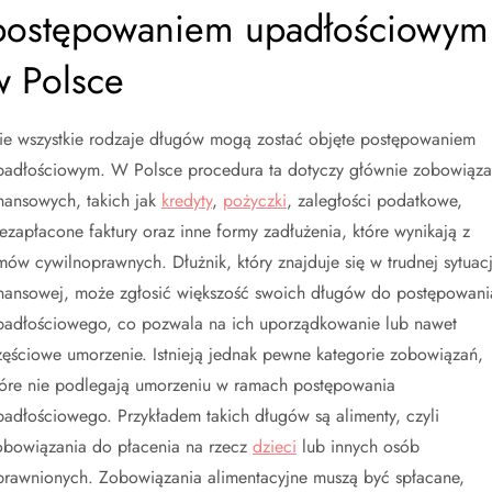
postępowaniem upadłościowym
w Polsce
ie wszystkie rodzaje długów mogą zostać objęte postępowaniem
padłościowym. W Polsce procedura ta dotyczy głównie zobowiąz
inansowych, takich jak
kredyty
,
pożyczki
, zaległości podatkowe,
iezapłacone faktury oraz inne formy zadłużenia, które wynikają z
mów cywilnoprawnych. Dłużnik, który znajduje się w trudnej sytuacj
inansowej, może zgłosić większość swoich długów do postępowani
padłościowego, co pozwala na ich uporządkowanie lub nawet
zęściowe umorzenie. Istnieją jednak pewne kategorie zobowiązań,
tóre nie podlegają umorzeniu w ramach postępowania
padłościowego. Przykładem takich długów są alimenty, czyli
obowiązania do płacenia na rzecz
dzieci
lub innych osób
prawnionych. Zobowiązania alimentacyjne muszą być spłacane,