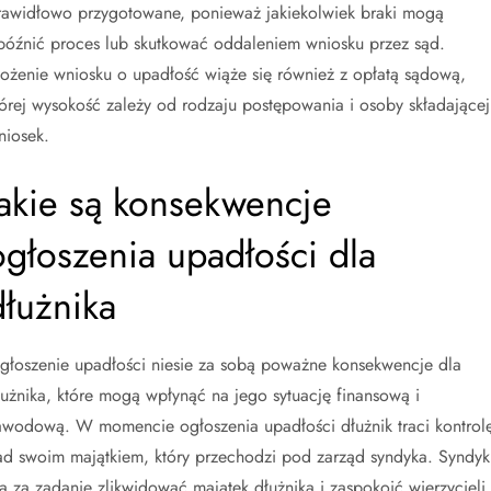
rawidłowo przygotowane, ponieważ jakiekolwiek braki mogą
późnić proces lub skutkować oddaleniem wniosku przez sąd.
łożenie wniosku o upadłość wiąże się również z opłatą sądową,
tórej wysokość zależy od rodzaju postępowania i osoby składającej
niosek.
Jakie są konsekwencje
ogłoszenia upadłości dla
dłużnika
głoszenie upadłości niesie za sobą poważne konsekwencje dla
łużnika, które mogą wpłynąć na jego sytuację finansową i
awodową. W momencie ogłoszenia upadłości dłużnik traci kontrol
ad swoim majątkiem, który przechodzi pod zarząd syndyka. Syndyk
a za zadanie zlikwidować majątek dłużnika i zaspokoić wierzycieli