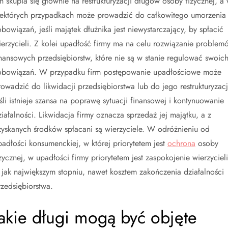
en skupia się głównie na restrukturyzacji długów osoby fizycznej, a
iektórych przypadkach może prowadzić do całkowitego umorzenia
obowiązań, jeśli majątek dłużnika jest niewystarczający, by spłacić
ierzycieli. Z kolei upadłość firmy ma na celu rozwiązanie problem
inansowych przedsiębiorstw, które nie są w stanie regulować swoic
obowiązań. W przypadku firm postępowanie upadłościowe może
rowadzić do likwidacji przedsiębiorstwa lub do jego restrukturyzacj
eśli istnieje szansa na poprawę sytuacji finansowej i kontynuowanie
ziałalności. Likwidacja firmy oznacza sprzedaż jej majątku, a z
zyskanych środków spłacani są wierzyciele. W odróżnieniu od
padłości konsumenckiej, w której priorytetem jest
ochrona
osoby
izycznej, w upadłości firmy priorytetem jest zaspokojenie wierzycieli
 jak największym stopniu, nawet kosztem zakończenia działalności
rzedsiębiorstwa.
Jakie długi mogą być objęte