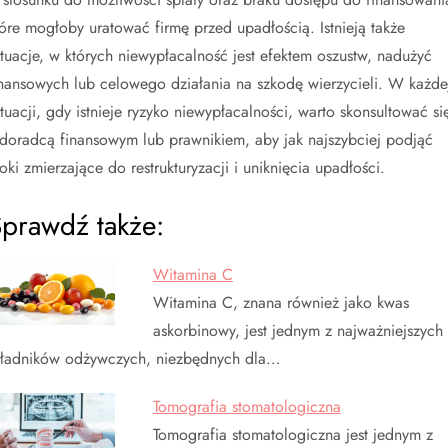
tóre mogłoby uratować firmę przed upadłością. Istnieją także
ytuacje, w których niewypłacalność jest efektem oszustw, nadużyć
inansowych lub celowego działania na szkodę wierzycieli. W każde
ytuacji, gdy istnieje ryzyko niewypłacalności, warto skonsultować si
 doradcą finansowym lub prawnikiem, aby jak najszybciej podjąć
roki zmierzające do restrukturyzacji i uniknięcia upadłości.
prawdź także:
Witamina C
Witamina C, znana również jako kwas
askorbinowy, jest jednym z najważniejszych
kładników odżywczych, niezbędnych dla…
Tomografia stomatologiczna
Tomografia stomatologiczna jest jednym z