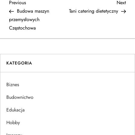
N
Previous
Next
Previous
Next
Post
Post
Budowa maszyn
Tani catering dietetyczny
a
przemysłowych
Częstochowa
w
i
g
KATEGORIA
a
Biznes
c
Budownictwo
j
Edukacja
a
Hobby
w