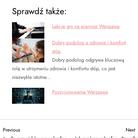
Sprawdź także:
Lekcje gry na pianinie Warszawa
Dobry podolog a zdrowie i komfort
stóp
Dobry podolog odgrywa kluczową
rolę w utrzymaniu zdrowia i komfortu stóp, co jest
niezwykle istotne…
Pozycjonowanie Warszawa
N
Previous
N
Previous
Next