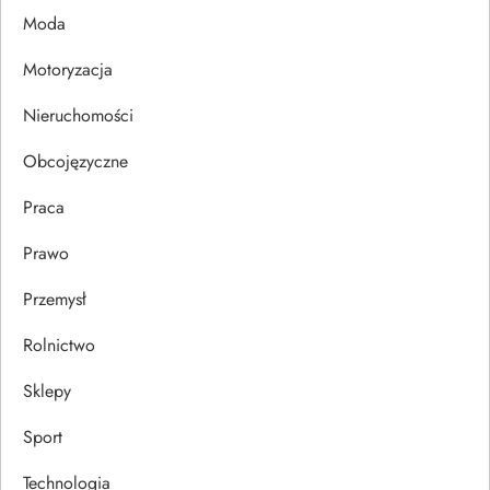
p
Moda
i
Motoryzacja
s
Nieruchomości
u
Obcojęzyczne
Praca
Prawo
Przemysł
Rolnictwo
Sklepy
Sport
Technologia