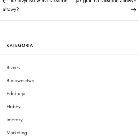
Post
P
Ile przycisków ma saksofon
Jak grać na saksofon altowy?
a
altowy?
w
i
KATEGORIA
g
a
Biznes
c
Budownictwo
j
Edukacja
Hobby
a
Imprezy
w
Marketing