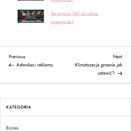
Ile wynosi VAT za usługi
prawnicze?
N
Previous
Next
Previous
Next
Post
Post
Adwokaci reklama
Klimatyzacja grzanie jak
a
ustawić?
w
i
KATEGORIA
g
a
Biznes