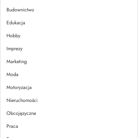
c
Budownictwo
j
Edukacja
Hobby
a
Imprezy
w
Marketing
p
Moda
i
Motoryzacja
s
Nieruchomości
u
Obcojęzyczne
Praca