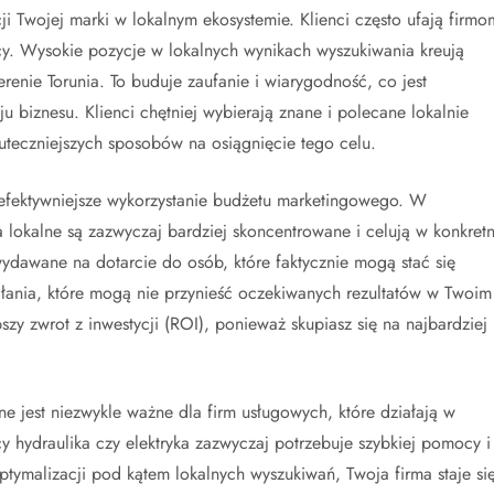
ji Twojej marki w lokalnym ekosystemie. Klienci często ufają firmo
icy. Wysokie pozycje w lokalnych wynikach wyszukiwania kreują
erenie Torunia. To buduje zaufanie i wiarygodność, co jest
biznesu. Klienci chętniej wybierają znane i polecane lokalnie
kuteczniejszych sposobów na osiągnięcie tego celu.
efektywniejsze wykorzystanie budżetu marketingowego. W
lokalne są zazwyczaj bardziej skoncentrowane i celują w konkret
ydawane na dotarcie do osób, które faktycznie mogą stać się
ałania, które mogą nie przynieść oczekiwanych rezultatów w Twoim
pszy zwrot z inwestycji (ROI), ponieważ skupiasz się na najbardziej
e jest niezwykle ważne dla firm usługowych, które działają w
y hydraulika czy elektryka zazwyczaj potrzebuje szybkiej pomocy i
optymalizacji pod kątem lokalnych wyszukiwań, Twoja firma staje si