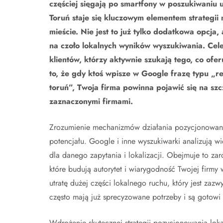
częściej sięgają po smartfony w poszukiwaniu u
Toruń staje się kluczowym elementem strategii
mieście. Nie jest to już tylko dodatkowa opcja
na czoło lokalnych wyników wyszukiwania. Cele
klientów, którzy aktywnie szukają tego, co ofer
to, że gdy ktoś wpisze w Google frazę typu „r
toruń”, Twoja firma powinna pojawić się na sz
zaznaczonymi firmami.
Zrozumienie mechanizmów działania pozycjonowania
potencjału. Google i inne wyszukiwarki analizują wie
dla danego zapytania i lokalizacji. Obejmuje to zar
które budują autorytet i wiarygodność Twojej firm
utratę dużej części lokalnego ruchu, który jest zaz
często mają już sprecyzowane potrzeby i są gotowi
Wdrożenie skutecznej strategii pozycjonowania lo