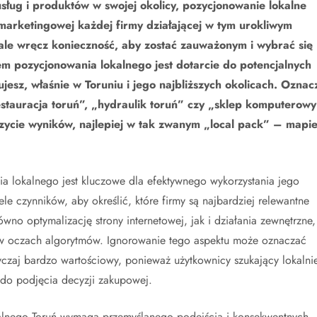
sług i produktów w swojej okolicy, pozycjonowanie lokalne
 marketingowej każdej firmy działającej w tym urokliwym
, ale wręcz konieczność, aby zostać zauważonym i wybrać się
m pozycjonowania lokalnego jest dotarcie do potencjalnych
ujesz, właśnie w Toruniu i jego najbliższych okolicach. Oznac
estauracja toruń”, „hydraulik toruń” czy „sklep komputerowy
czycie wyników, najlepiej w tak zwanym „local pack” – mapie
 lokalnego jest kluczowe dla efektywnego wykorzystania jego
le czynników, aby określić, które firmy są najbardziej relewantne
ówno optymalizację strony internetowej, jak i działania zewnętrzne,
y w oczach algorytmów. Ignorowanie tego aspektu może oznaczać
wyczaj bardzo wartościowy, ponieważ użytkownicy szukający lokalni
 do podjęcia decyzji zakupowej.
kalnego Toruń wymaga przemyślanego podejścia i konsekwentnych