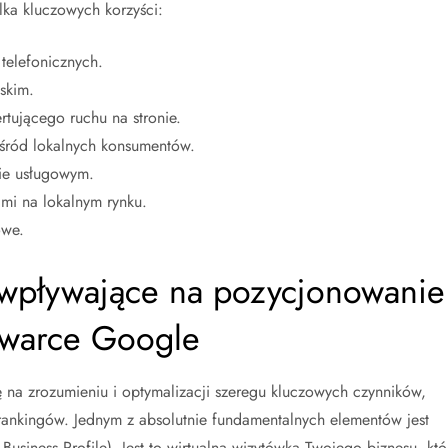
lka kluczowych korzyści:
 telefonicznych.
skim.
tującego ruchu na stronie.
śród lokalnych konsumentów.
cie usługowym.
mi na lokalnym rynku.
owe.
 wpływające na pozycjonowanie
iwarce Google
 na zrozumieniu i optymalizacji szeregu kluczowych czynników,
rankingów. Jednym z absolutnie fundamentalnych elementów jest
usiness Profile). Jest to wirtualna wizytówka Twojego biznesu, któ