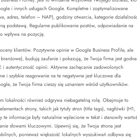
ogle i innych usługach Google. Kompletne i zoptymalizowane
, adres, telefon – NAP), godziny otwarcia, kategorie działalnośc
olutną podstawą. Regularne publikowanie postów, odpowiadanie na
co wpływa na pozycję.
oceny klientów. Pozytywne opinie w Google Business Profile, ale
 branżowe), budują zaufanie i pokazują, że Twoja firma jest godna
ść i autentyczność opinii. Aktywne zachęcanie zadowolonych
lne i szybkie reagowanie na te negatywne jest kluczowe dla
Google, że Twoja firma cieszy się uznaniem wśród użytkowników.
em lokalności również odgrywa niebagatelną rolę. Obejmuje to
mentach strony, takich jak tytuły stron (title tags), nagłówki (H1,
y te informacje były naturalnie wplecione w tekst i stanowiły warto
anie słowami kluczowymi. Upewnij się, że Twoja strona jest
obilnych, ponieważ większość lokalnych wyszukiwań odbywa się