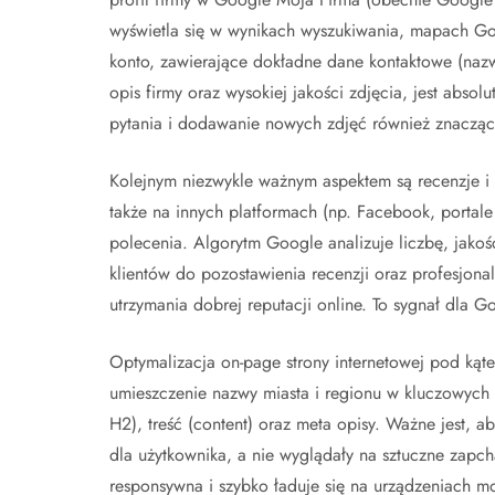
wyświetla się w wynikach wyszukiwania, mapach Go
konto, zawierające dokładne dane kontaktowe (nazwa
opis firmy oraz wysokiej jakości zdjęcia, jest abs
pytania i dodawanie nowych zdjęć również znaczą
Kolejnym niezwykle ważnym aspektem są recenzje i 
także na innych platformach (np. Facebook, portale
polecenia. Algorytm Google analizuje liczbę, jako
klientów do pozostawienia recenzji oraz profesjona
utrzymania dobrej reputacji online. To sygnał dla 
Optymalizacja on-page strony internetowej pod kąt
umieszczenie nazwy miasta i regionu w kluczowych ele
H2), treść (content) oraz meta opisy. Ważne jest, ab
dla użytkownika, a nie wyglądały na sztuczne zapch
responsywna i szybko ładuje się na urządzeniach m