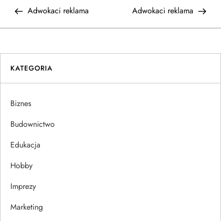
N
Post
Post
Adwokaci reklama
Adwokaci reklama
a
w
i
KATEGORIA
g
Biznes
a
Budownictwo
c
Edukacja
j
Hobby
a
Imprezy
w
Marketing