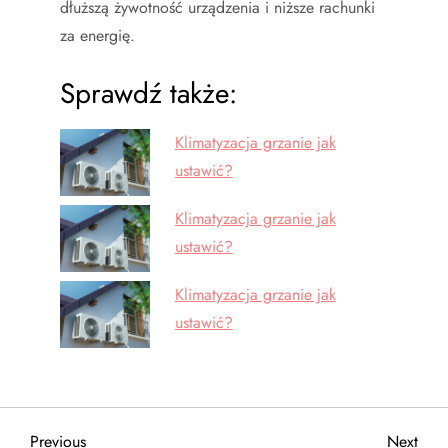
dłuższą żywotność urządzenia i niższe rachunki
za energię.
Sprawdź także:
Klimatyzacja grzanie jak
ustawić?
Klimatyzacja grzanie jak
ustawić?
Klimatyzacja grzanie jak
ustawić?
Previous
Next
Previous
Next