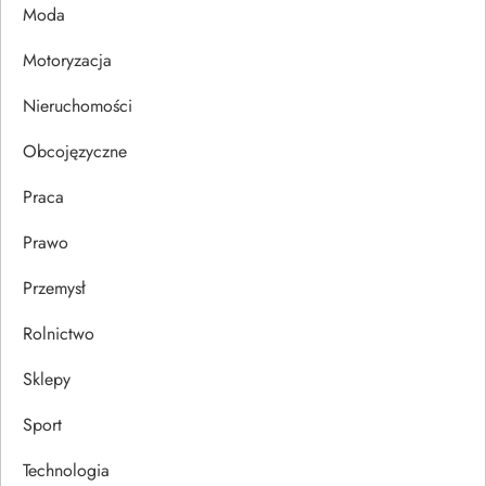
p
Moda
Motoryzacja
i
Nieruchomości
s
Obcojęzyczne
u
Praca
Prawo
Przemysł
Rolnictwo
Sklepy
Sport
Technologia