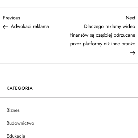
N
Previous
N
Previous
Next
Post
P
Adwokaci reklama
Dlaczego reklamy wideo
a
finansów są częściej odrzucane
przez platformy niż inne branże
w
i
g
KATEGORIA
a
c
Biznes
j
Budownictwo
a
Edukacja