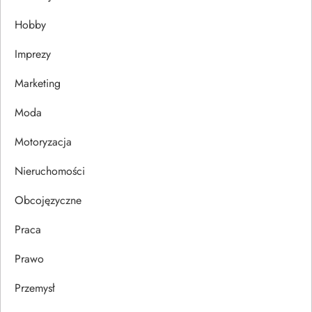
w
Hobby
p
Imprezy
Marketing
i
Moda
s
Motoryzacja
u
Nieruchomości
Obcojęzyczne
Praca
Prawo
Przemysł