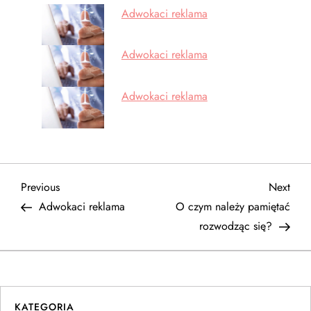
Adwokaci reklama
Adwokaci reklama
Adwokaci reklama
N
Previous
Next
Previous
Next
Post
Post
Adwokaci reklama
O czym należy pamiętać
a
rozwodząc się?
w
i
KATEGORIA