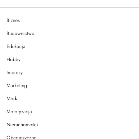
g
a
Biznes
c
Budownictwo
j
Edukacja
Hobby
a
Imprezy
w
Marketing
p
Moda
i
Motoryzacja
s
Nieruchomości
u
Obcojęzyczne