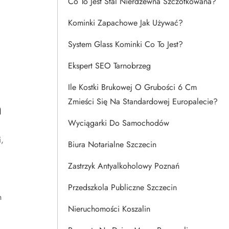
Co To Jest Stal Nierdzewna Szczotkowana?
Kominki Zapachowe Jak Używać?
System Glass Kominki Co To Jest?
Ekspert SEO Tarnobrzeg
Ile Kostki Brukowej O Grubości 6 Cm
Zmieści Się Na Standardowej Europalecie?
m
Wyciągarki Do Samochodów
,
Biura Notarialne Szczecin
Zastrzyk Antyalkoholowy Poznań
Przedszkola Publiczne Szczecin
h
Nieruchomości Koszalin
a