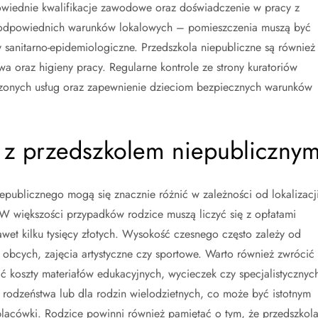
wiednie kwalifikacje zawodowe oraz doświadczenie w pracy z
 odpowiednich warunków lokalowych – pomieszczenia muszą być
 sanitarno-epidemiologiczne. Przedszkola niepubliczne są również
 oraz higieny pracy. Regularne kontrole ze strony kuratoriów
czonych usług oraz zapewnienie dzieciom bezpiecznych warunków
e z przedszkolem niepubliczny
epublicznego mogą się znacznie różnić w zależności od lokalizacji
 większości przypadków rodzice muszą liczyć się z opłatami
wet kilku tysięcy złotych. Wysokość czesnego często zależy od
 obcych, zajęcia artystyczne czy sportowe. Warto również zwrócić
koszty materiałów edukacyjnych, wycieczek czy specjalistycznyc
a rodzeństwa lub dla rodzin wielodzietnych, co może być istotnym
lacówki. Rodzice powinni również pamiętać o tym, że przedszkol