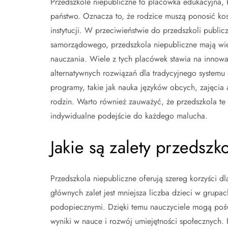
Przedszkole niepubliczne to placówka edukacyjna, k
państwo. Oznacza to, że rodzice muszą ponosić kosz
instytucji. W przeciwieństwie do przedszkoli publi
samorządowego, przedszkola niepubliczne mają wię
nauczania. Wiele z tych placówek stawia na innow
alternatywnych rozwiązań dla tradycyjnego systemu
programy, takie jak nauka języków obcych, zajęcia a
rodzin. Warto również zauważyć, że przedszkola te 
indywidualne podejście do każdego malucha.
Jakie są zalety przedszk
Przedszkola niepubliczne oferują szereg korzyści d
głównych zalet jest mniejsza liczba dzieci w grupac
podopiecznymi. Dzięki temu nauczyciele mogą pośw
wyniki w nauce i rozwój umiejętności społecznych.