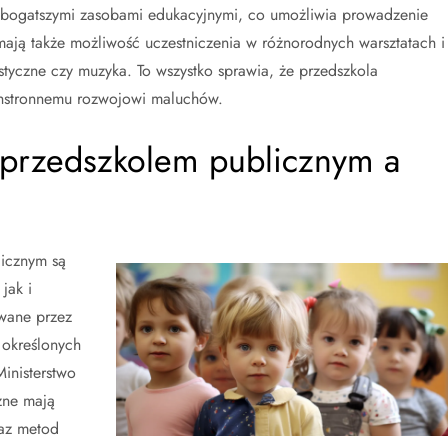
 bogatszymi zasobami edukacyjnymi, co umożliwia prowadzenie
mają także możliwość uczestniczenia w różnorodnych warsztatach i
astyczne czy muzyka. To wszystko sprawia, że przedszkola
echstronnemu rozwojowi maluchów.
y przedszkolem publicznym a
icznym są
jak i
owane przez
 określonych
inisterstwo
zne mają
az metod