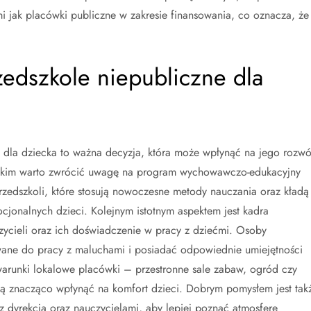
mi jak placówki publiczne w zakresie finansowania, co oznacza, że
zedszkole niepubliczne dla
dla dziecka to ważna decyzja, która może wpłynąć na jego rozwó
ystkim warto zwrócić uwagę na program wychowawczo-edukacyjny
zedszkoli, które stosują nowoczesne metody nauczania oraz kładą
ocjonalnych dzieci. Kolejnym istotnym aspektem jest kadra
ycieli oraz ich doświadczenie w pracy z dziećmi. Osoby
ane do pracy z maluchami i posiadać odpowiednie umiejętności
arunki lokalowe placówki – przestronne sale zabaw, ogród czy
ą znacząco wpłynąć na komfort dzieci. Dobrym pomysłem jest tak
z dyrekcją oraz nauczycielami, aby lepiej poznać atmosferę