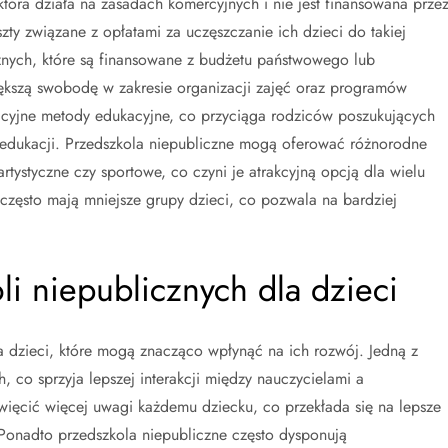
tóra działa na zasadach komercyjnych i nie jest finansowana prze
ty związane z opłatami za uczęszczanie ich dzieci do takiej
cznych, które są finansowane z budżetu państwowego lub
kszą swobodę w zakresie organizacji zajęć oraz programów
acyjne metody edukacyjne, co przyciąga rodziców poszukujących
 edukacji. Przedszkola niepubliczne mogą oferować różnorodne
rtystyczne czy sportowe, co czyni je atrakcyjną opcją dla wielu
często mają mniejsze grupy dzieci, co pozwala na bardziej
oli niepublicznych dla dzieci
la dzieci, które mogą znacząco wpłynąć na ich rozwój. Jedną z
h, co sprzyja lepszej interakcji między nauczycielami a
ięcić więcej uwagi każdemu dziecku, co przekłada się na lepsze
 Ponadto przedszkola niepubliczne często dysponują