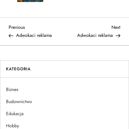
N
Previous
Next
Previous
Next
Post
Post
Adwokaci reklama
Adwokaci reklama
a
w
i
KATEGORIA
g
Biznes
a
Budownictwo
c
Edukacja
j
Hobby