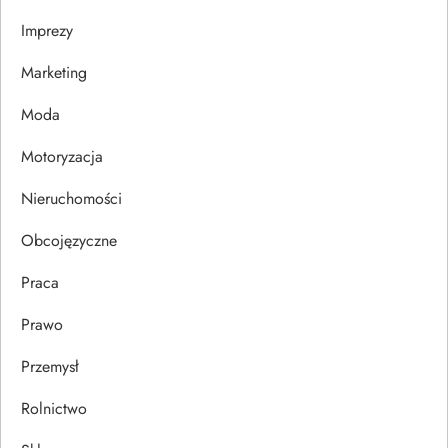
a
Imprezy
w
Marketing
p
Moda
Motoryzacja
i
Nieruchomości
s
Obcojęzyczne
u
Praca
Prawo
Przemysł
Rolnictwo