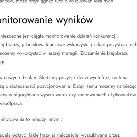
ańców, może przyciągnąć ruch z wyszukiwań lokalnych.
onitorowanie wyników
niezbędne jest ciągłe monitorowanie działań konkurencji.
ojej branży, jakie słowa kluczowe wykorzystują i skąd pozyskują ruch
 możemy wykorzystać w naszej strategii. Zrozumienie krajobrazu
gi.
 naszych działań. Śledzimy pozycje kluczowych fraz, ruch na
adczą o skuteczności pozycjonowania. Dzięki temu możemy na bieżą
miany w algorytmach wyszukiwarek czy zachowaniach użytkowników
współpracy.
onitorowania to między innymi:
gają odkryć, jakie frazy są najczęściej wyszukiwane przez