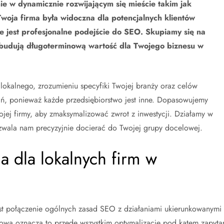
e w dynamicznie rozwijającym się mieście takim jak
Twoja firma była widoczna dla potencjalnych klientów
e jest profesjonalne podejście do SEO. Skupiamy się na
 i budują długoterminową wartość dla Twojego biznesu w
 lokalnego, zrozumieniu specyfiki Twojej branży oraz celów
ań, ponieważ każde przedsiębiorstwo jest inne. Dopasowujemy
jej firmy, aby zmaksymalizować zwrot z inwestycji. Działamy w
zwala nam precyzyjnie docierać do Twojej grupy docelowej.
a dla lokalnych firm w
t połączenie ogólnych zasad SEO z działaniami ukierunkowanymi
zkowa oznacza to przede wszystkim optymalizację pod kątem zapyta