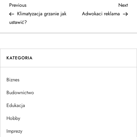
N
Previous
Next
Previous
Next
Post
Post
Klimatyzacja grzanie jak
Adwokaci reklama
a
ustawić?
w
i
KATEGORIA
g
a
Biznes
c
Budownictwo
j
Edukacja
Hobby
a
Imprezy