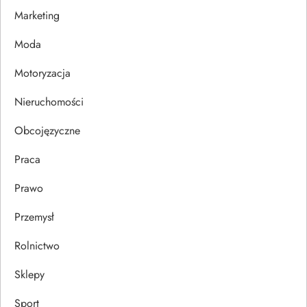
w
Marketing
p
Moda
i
Motoryzacja
s
Nieruchomości
u
Obcojęzyczne
Praca
Prawo
Przemysł
Rolnictwo
Sklepy
Sport