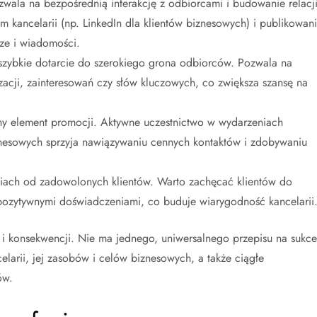
wala na bezpośrednią interakcję z odbiorcami i budowanie relacji
m kancelarii (np. LinkedIn dla klientów biznesowych) i publikowan
ze i wiadomości.
zybkie dotarcie do szerokiego grona odbiorców. Pozwala na
zacji, zainteresowań czy słów kluczowych, co zwiększa szansę na
ny element promocji. Aktywne uczestnictwo w wydarzeniach
nesowych sprzyja nawiązywaniu cennych kontaktów i zdobywaniu
niach od zadowolonych klientów. Warto zachęcać klientów do
i pozytywnymi doświadczeniami, co buduje wiarygodność kancelarii
 i konsekwencji. Nie ma jednego, uniwersalnego przepisu na sukce
elarii, jej zasobów i celów biznesowych, a także ciągłe
ów.