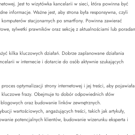
etowej. Jest to wizytówka kancelarii w sieci, która powinna być
dne informacje. Ważne jest, aby strona była responsywna, czyli
d komputerów stacjonarnych po smartfony. Powinna zawierać
owe, sylwetki prawników oraz sekcję z aktualnościami lub porada
ażyć kilka kluczowych działań. Dobrze zaplanowane działania
elarii w internecie i dotarcie do osób aktywnie szukających
 proces optymalizacji strony internetowej i jej treści, aby pojawiała
 kluczowe frazy. Obejmuje to dobór odpowiednich słów
w blogowych oraz budowanie linków zewnętrznych.
bucji wartościowych, angażujących treści, takich jak artykuły,
ukowanie potencjalnych klientów, budowanie wizerunku eksperta i