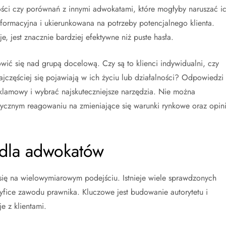
ci czy porównań z innymi adwokatami, które mogłyby naruszać i
ormacyjna i ukierunkowana na potrzeby potencjalnego klienta.
je, jest znacznie bardziej efektywne niż puste hasła.
wić się nad grupą docelową. Czy są to klienci indywidualni, czy
jczęściej się pojawiają w ich życiu lub działalności? Odpowiedzi
klamowy i wybrać najskuteczniejsze narzędzia. Nie można
tycznym reagowaniu na zmieniające się warunki rynkowe oraz opin
 dla adwokatów
się na wielowymiarowym podejściu. Istnieje wiele sprawdzonych
fice zawodu prawnika. Kluczowe jest budowanie autorytetu i
e z klientami.