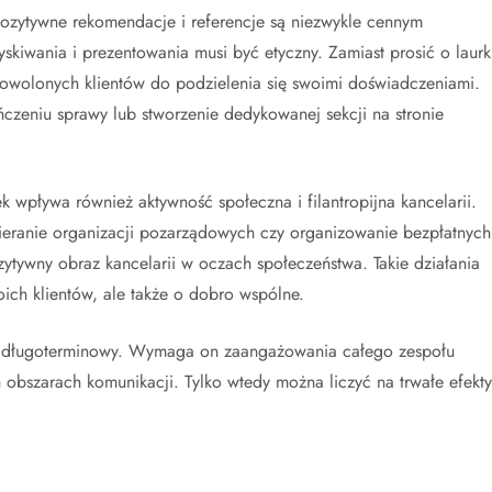
ozytywne rekomendacje i referencje są niezwykle cennym
kiwania i prezentowania musi być etyczny. Zamiast prosić o laurk
adowolonych klientów do podzielenia się swoimi doświadczeniami.
czeniu sprawy lub stworzenie dedykowanej sekcji na stronie
k wpływa również aktywność społeczna i filantropijna kancelarii.
ieranie organizacji pozarządowych czy organizowanie bezpłatnych
ytywny obraz kancelarii w oczach społeczeństwa. Takie działania
oich klientów, ale także o dobro wspólne.
s długoterminowy. Wymaga on zaangażowania całego zespołu
 obszarach komunikacji. Tylko wtedy można liczyć na trwałe efekty