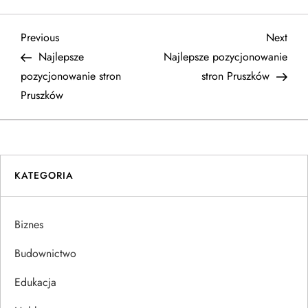
N
Previous
Next
Previous
Next
Post
Post
Najlepsze
Najlepsze pozycjonowanie
a
pozycjonowanie stron
stron Pruszków
Pruszków
w
i
g
KATEGORIA
a
Biznes
c
Budownictwo
j
Edukacja
a