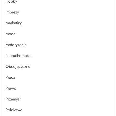
Hobby
w
Imprezy
p
Marketing
i
Moda
s
Motoryzacja
u
Nieruchomości
Obcojęzyczne
Praca
Prawo
Przemysł
Rolnictwo