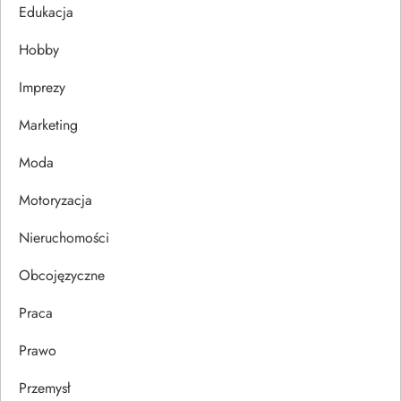
Edukacja
a
Hobby
w
Imprezy
p
Marketing
i
Moda
s
Motoryzacja
u
Nieruchomości
Obcojęzyczne
Praca
Prawo
Przemysł