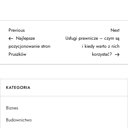
N
Previous
Next
Previous
Next
Post
Post
Najlepsze
Usługi prawnicze – czym są
a
pozycjonowanie stron
i kiedy warto z nich
Pruszków
korzystać?
w
i
g
KATEGORIA
a
Biznes
c
Budownictwo
j