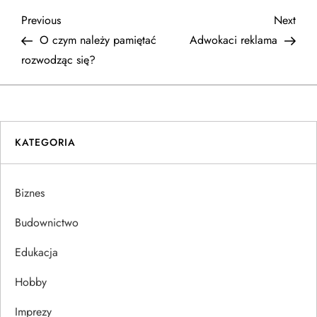
N
Previous
Next
Previous
Next
Post
Post
O czym należy pamiętać
Adwokaci reklama
a
rozwodząc się?
w
i
KATEGORIA
g
a
Biznes
c
Budownictwo
j
Edukacja
Hobby
a
Imprezy