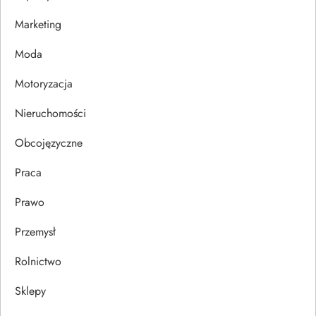
w
Marketing
p
Moda
i
Motoryzacja
s
Nieruchomości
u
Obcojęzyczne
Praca
Prawo
Przemysł
Rolnictwo
Sklepy