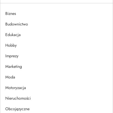
a
Biznes
c
Budownictwo
j
Edukacja
a
Hobby
w
Imprezy
p
Marketing
i
Moda
s
Motoryzacja
u
Nieruchomości
Obcojęzyczne