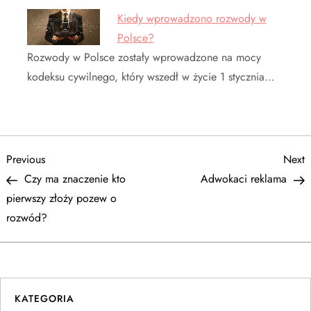
Kiedy wprowadzono rozwody w
Polsce?
Rozwody w Polsce zostały wprowadzone na mocy
kodeksu cywilnego, który wszedł w życie 1 stycznia…
N
Previous
N
Previous
Next
Post
P
Czy ma znaczenie kto
Adwokaci reklama
a
pierwszy złoży pozew o
rozwód?
w
i
g
KATEGORIA