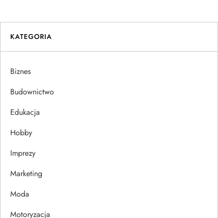
w
i
KATEGORIA
g
a
Biznes
c
Budownictwo
j
Edukacja
Hobby
a
Imprezy
w
Marketing
p
Moda
i
Motoryzacja