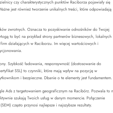
zielnicy czy charakterystycznych punktów Raciborza pojawiały się
Ważne jest również tworzenie unikalnych treści, które odpowiadają
inków zwrotnych. Oznacza to pozyskiwanie odnośników do Twojej
 Mogą to być na przykład strony partnerów biznesowych, lokalnych
 firm działających w Raciborzu. Im więcej wartościowych i
zycjonowania.
rony. Szybkość ładowania, responsywność (dostosowanie do
rtyfikat SSL) to czynniki, które mają wpływ na pozycję w
żytkownikom i bezpieczne. Dbanie o te elementy jest fundamentem.
e Ads z targetowaniem geograficznym na Racibórz. Pozwala to 
y aktywnie szukają Twoich usług w danym momencie. Połączenie
SEM) często przynosi najlepsze i najszybsze rezultaty.