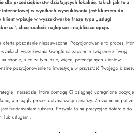
ie dla przedsiębiorstw działających lokalnie, takich jak te z
 internetowej w wynikach wyszukiwania jest kluczem do
 klient wpisuje w wyszukiwarkę frazę typu „usługi
borzu”, chce znaleźć najlepsze i najbliższe opcje.
 oferta pozostanie niezauważona. Pozycjonowanie to proces, któr
 w wynikach wyszukiwania Google na zapytania związane z Twoją
 na stronie, a co za tym idzie, więcej potencjalnych klientów i
sjonalne pozycjonowanie to inwestycja w przyszłość Twojego biznes
rategię i narzędzia, które pomogą Ci osiągnąć upragnione pozycje
nie, ale ciągły proces optymalizacji i analizy. Zrozumienie potrze
u jest fundamentem sukcesu. Pozwala to na precyzyjne dotarcie do
i lub usługami.