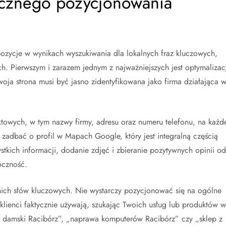
ecznego pozycjonowania
ozycje w wynikach wyszukiwania dla lokalnych fraz kluczowych,
ch. Pierwszym i zarazem jednym z najważniejszych jest optymalizac
oja strona musi być jasno zidentyfikowana jako firma działająca 
towych, w tym nazwy firmy, adresu oraz numeru telefonu, na każd
ż zadbać o profil w Mapach Google, który jest integralną częścią
tkich informacji, dodanie zdjęć i zbieranie pozytywnych opinii od
oczność.
ich słów kluczowych. Nie wystarczy pozycjonować się na ogólne
i klienci faktycznie używają, szukając Twoich usług lub produktów w
r damski Racibórz”, „naprawa komputerów Racibórz” czy „sklep z