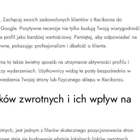
t. Zachęcaj swoich zadowolonych klientów z Raciborza do
 Google. Pozytywne recenzje nie tylko budują Twoją wiarygodność
a profil jako bardziej wartościowy. Pamiętaj, aby odpowiadać na
ywne, pokazując profesjonalizm i dbałość o klienta.
 to także świetny sposób na utrzymanie aktywności profilu i
zy wydarzeniach. Użytkownicy widzą te posty bezpośrednio w
iedzenia Twojej strony lub fizycznego sklepu w Raciborzu.
ków zwrotnych i ich wpływ na
rotnych, jest jednym z filarów skutecznego pozycjonowania stron
zowe staje się budowanie właśnie lokalnych linków zwrotnych.