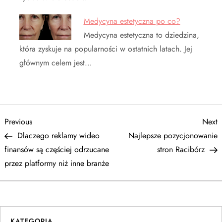
Medycyna estetyczna po co?
Medycyna estetyczna to dziedzina,
która zyskuje na popularności w ostatnich latach. Jej
głównym celem jest…
N
Previous
N
Previous
Next
Post
P
Dlaczego reklamy wideo
Najlepsze pozycjonowanie
a
finansów są częściej odrzucane
stron Racibórz
przez platformy niż inne branże
w
i
g
KATEGORIA