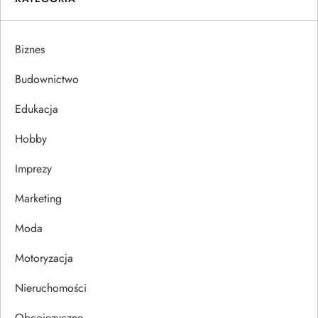
a
Biznes
c
Budownictwo
j
Edukacja
a
Hobby
w
Imprezy
p
Marketing
i
Moda
s
Motoryzacja
u
Nieruchomości
Obcojęzyczne