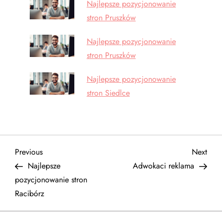
Najlepsze pozycjonowanie
stron Pruszków
Najlepsze pozycjonowanie
stron Pruszków
Najlepsze pozycjonowanie
stron Siedlce
N
Previous
Next
Previous
Next
Post
Post
Najlepsze
Adwokaci reklama
a
pozycjonowanie stron
Racibórz
w