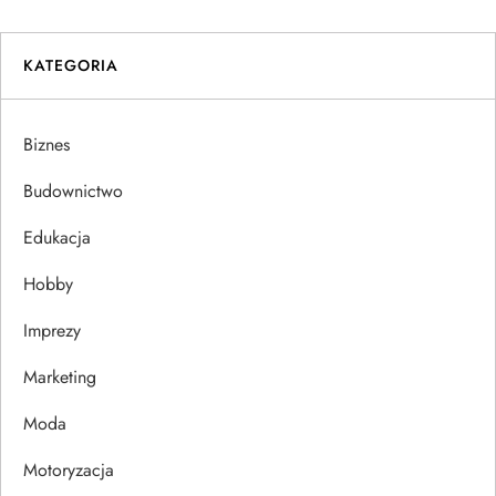
i
g
KATEGORIA
a
Biznes
c
Budownictwo
j
Edukacja
a
Hobby
w
Imprezy
p
Marketing
i
Moda
s
Motoryzacja