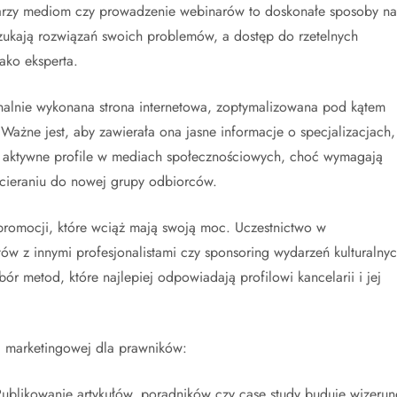
ntarzy mediom czy prowadzenie webinarów to doskonałe sposoby na
szukają rozwiązań swoich problemów, a dostęp do rzetelnych
ako eksperta.
onalnie wykonana strona internetowa, zoptymalizowana pod kątem
 Ważne jest, aby zawierała ona jasne informacje o specjalizacjach,
, aktywne profile w mediach społecznościowych, choć wymagają
cieraniu do nowej grupy odbiorców.
promocji, które wciąż mają swoją moc. Uczestnictwo w
ów z innymi profesjonalistami czy sponsoring wydarzeń kulturalny
r metod, które najlepiej odpowiadają profilowi kancelarii i jej
ii marketingowej dla prawników:
ublikowanie artykułów, poradników czy case study buduje wizerun