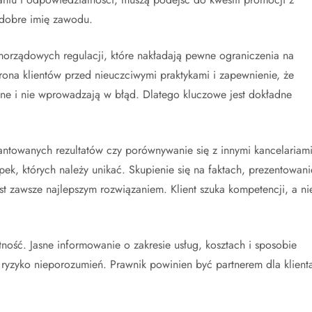
 dobre imię zawodu.
orządowych regulacji, które nakładają pewne ograniczenia na
hrona klientów przed nieuczciwymi praktykami i zapewnienie, że
lne i nie wprowadzają w błąd. Dlatego kluczowe jest dokładne
towanych rezultatów czy porównywanie się z innymi kancelariam
pek, których należy unikać. Skupienie się na faktach, prezentowani
st zawsze najlepszym rozwiązaniem. Klient szuka kompetencji, a ni
ość. Jasne informowanie o zakresie usług, kosztach i sposobie
 ryzyko nieporozumień. Prawnik powinien być partnerem dla klient