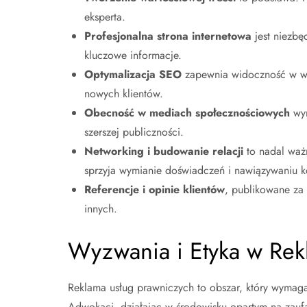
eksperta.
Profesjonalna strona internetowa
jest niezbę
kluczowe informacje.
Optymalizacja SEO
zapewnia widoczność w wys
nowych klientów.
Obecność w mediach społecznościowych
wym
szerszej publiczności.
Networking i budowanie relacji
to nadal waż
sprzyja wymianie doświadczeń i nawiązywaniu k
Referencje i opinie klientów
, publikowane za
innych.
Wyzwania i Etyka w Rek
Reklama usług prawniczych to obszar, który wymaga 
Adwokaci, działając w środowisku opartym na zaufa