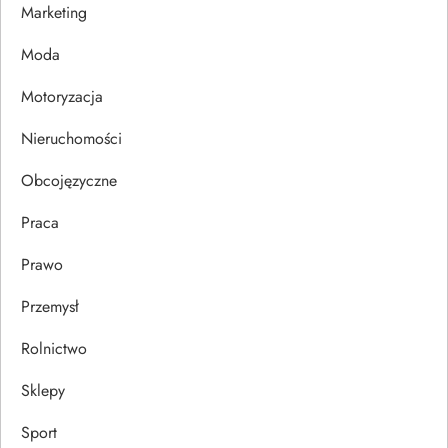
Marketing
p
Moda
i
Motoryzacja
s
Nieruchomości
u
Obcojęzyczne
Praca
Prawo
Przemysł
Rolnictwo
Sklepy
Sport