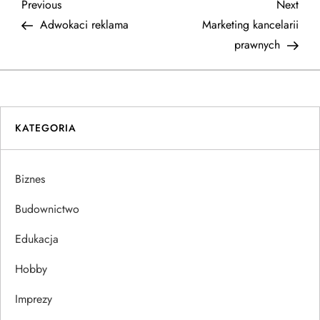
N
Previous
Next
Previous
Next
Post
Post
Adwokaci reklama
Marketing kancelarii
a
prawnych
w
i
KATEGORIA
g
a
Biznes
c
Budownictwo
j
Edukacja
Hobby
a
Imprezy
w