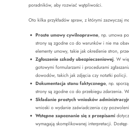
poradników, aby rozwiać wątpliwości.
Oto kilka przykładów spraw, z którymi zazwyczaj 
Proste umowy cywilnoprawne
, np. umowa po
strony są zgodne co do warunków i nie ma oba
elementy umowy, takie jak określenie stron, prz
Zgłoszenie szkody ubezpieczeniowej
. W wię
gotowymi formularzami i procedurami zgłaszania
dowodów, takich jak zdjęcia czy notatki policji.
Dokumentacja stanu faktycznego
, np. sporz
strony są zgodne co do przebiegu zdarzenia. Wa
Składanie prostych wniosków administracyj
wnioski o wydanie zaświadczenia czy pozwolenia
Wstępne zapoznanie się z przepisami
dotycz
wymagają skomplikowanej interpretacji. Dostęp