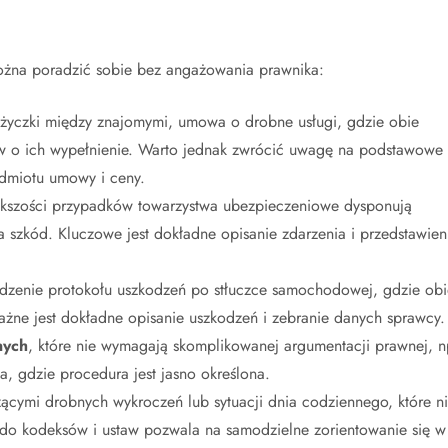
można poradzić sobie bez angażowania prawnika:
życzki między znajomymi, umowa o drobne usługi, gdzie obie
w o ich wypełnienie. Warto jednak zwrócić uwagę na podstawowe
edmiotu umowy i ceny.
kszości przypadków towarzystwa ubezpieczeniowe dysponują
 szkód. Kluczowe jest dokładne opisanie zdarzenia i przedstawien
ądzenie protokołu uszkodzeń po stłuczce samochodowej, gdzie obi
żne jest dokładne opisanie uszkodzeń i zebranie danych sprawcy.
nych
, które nie wymagają skomplikowanej argumentacji prawnej, n
, gdzie procedura jest jasno określona.
ącymi drobnych wykroczeń lub sytuacji dnia codziennego, które n
 do kodeksów i ustaw pozwala na samodzielne zorientowanie się w