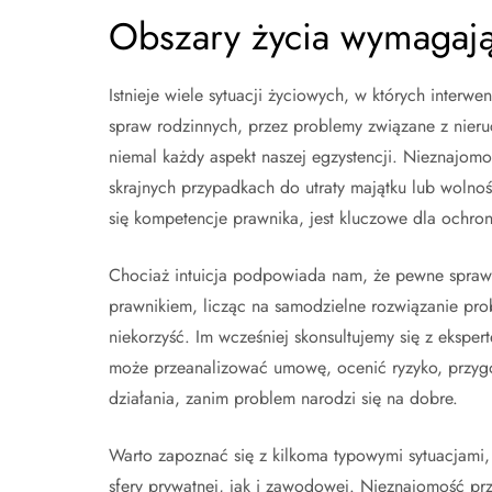
Obszary życia wymagają
Istnieje wiele sytuacji życiowych, w których interw
spraw rodzinnych, przez problemy związane z nieru
niemal każdy aspekt naszej egzystencji. Nieznajom
skrajnych przypadkach do utraty majątku lub wolnoś
się kompetencje prawnika, jest kluczowe dla ochron
Chociaż intuicja podpowiada nam, że pewne sprawy
prawnikiem, licząc na samodzielne rozwiązanie prob
niekorzyść. Im wcześniej skonsultujemy się z ekspe
może przeanalizować umowę, ocenić ryzyko, przygo
działania, zanim problem narodzi się na dobre.
Warto zapoznać się z kilkoma typowymi sytuacjami
sfery prywatnej, jak i zawodowej. Nieznajomość pr