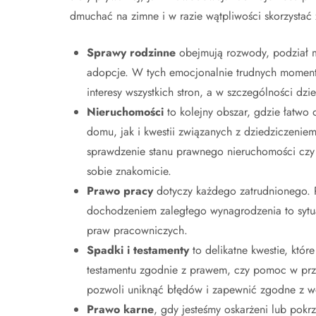
dmuchać na zimne i w razie wątpliwości skorzystać 
Sprawy rodzinne
obejmują rozwody, podział ma
adopcje. W tych emocjonalnie trudnych moment
interesy wszystkich stron, a w szczególności dzie
Nieruchomości
to kolejny obszar, gdzie łatwo
domu, jak i kwestii związanych z dziedziczeni
sprawdzenie stanu prawnego nieruchomości czy 
sobie znakomicie.
Prawo pracy
dotyczy każdego zatrudnionego. 
dochodzeniem zaległego wynagrodzenia to sytu
praw pracowniczych.
Spadki i testamenty
to delikatne kwestie, któ
testamentu zgodnie z prawem, czy pomoc w pr
pozwoli uniknąć błędów i zapewnić zgodne z 
Prawo karne
, gdy jesteśmy oskarżeni lub pok