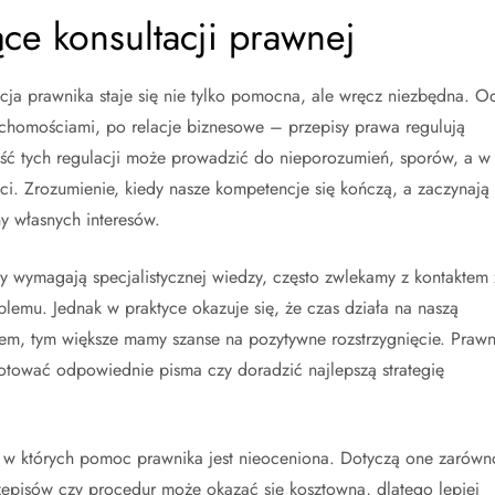
ce konsultacji prawnej
encja prawnika staje się nie tylko pomocna, ale wręcz niezbędna. O
chomościami, po relacje biznesowe – przepisy prawa regulują
ość tych regulacji może prowadzić do nieporozumień, sporów, a w
ci. Zrozumienie, kiedy nasze kompetencje się kończą, a zaczynają
y własnych interesów.
 wymagają specjalistycznej wiedzy, często zwlekamy z kontaktem 
lemu. Jednak w praktyce okazuje się, że czas działa na naszą
rtem, tym większe mamy szanse na pozytywne rozstrzygnięcie. Prawn
tować odpowiednie pisma czy doradzić najlepszą strategię
, w których pomoc prawnika jest nieoceniona. Dotyczą one zarówn
zepisów czy procedur może okazać się kosztowna, dlatego lepiej