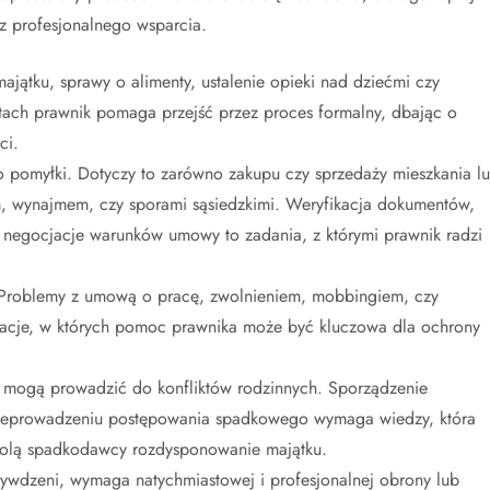
z profesjonalnego wsparcia.
jątku, sprawy o alimenty, ustalenie opieki nad dziećmi czy
ach prawnik pomaga przejść przez proces formalny, dbając o
ci.
 o pomyłki. Dotyczy to zarówno zakupu czy sprzedaży mieszkania l
em, wynajmem, czy sporami sąsiedzkimi. Weryfikacja dokumentów,
negocjacje warunków umowy to zadania, z którymi prawnik radzi
Problemy z umową o pracę, zwolnieniem, mobbingiem, czy
acje, w których pomoc prawnika może być kluczowa dla ochrony
re mogą prowadzić do konfliktów rodzinnych. Sporządzenie
zeprowadzeniu postępowania spadkowego wymaga wiedzy, która
wolą spadkodawcy rozdysponowanie majątku.
rzywdzeni, wymaga natychmiastowej i profesjonalnej obrony lub