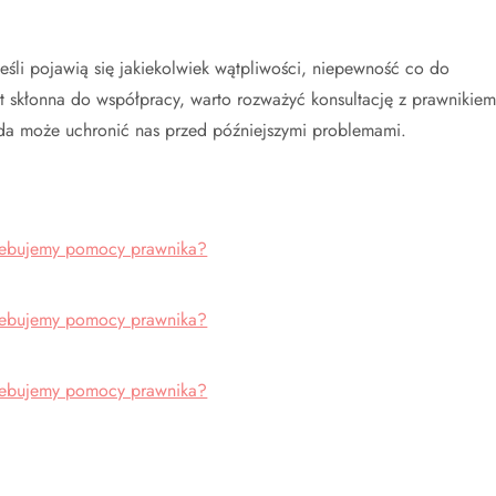
jeśli pojawią się jakiekolwiek wątpliwości, niepewność co do
est skłonna do współpracy, warto rozważyć konsultację z prawnikiem
ada może uchronić nas przed późniejszymi problemami.
zebujemy pomocy prawnika?
zebujemy pomocy prawnika?
zebujemy pomocy prawnika?